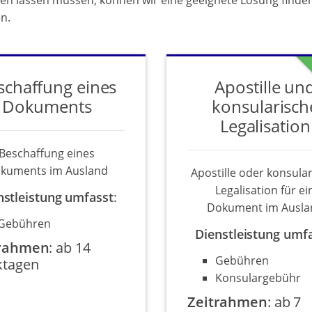
en lassen müssen, können wir eine geeignete Lösung finden.
n.
schaffung eines
Apostille un
Dokuments
konsularisch
Legalisation
Beschaffung eines
kuments im Ausland
Apostille oder konsula
Legalisation für ei
nstleistung umfasst
:
Dokument im Ausla
Gebühren
Dienstleistung umf
trahmen
:
ab 14
Gebühren
tagen
Konsulargebühr
Zeitrahmen
:
ab 7