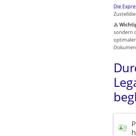
Die Expr
Zustelldi
⚠️ Wichti
sondern d
optimalen
Dokumente
Dur
Leg
beg
P
h