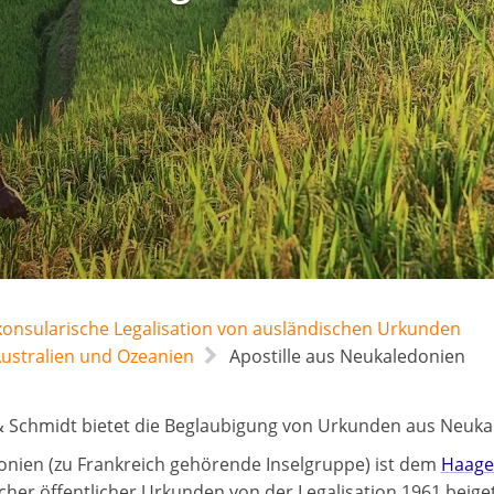
 konsularische Legalisation von ausländischen Urkunden
Australien und Ozeanien
Apostille aus Neukaledonien
 Schmidt bietet die Beglaubigung von Urkunden aus Neukal
nien (zu Frankreich gehörende Inselgruppe) ist dem
Haage
cher öffentlicher Urkunden von der Legalisation 1961 bei