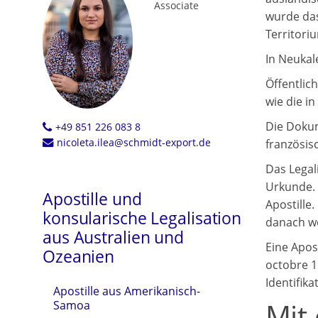
Associate
wurde das
Territori
In Neukal
Öffentlic
wie die i
Die Dokum
+49 851 226 083 8
nicoleta.ilea@schmidt-export.de
französis
Das Legal
Urkunde. 
Apostille und
Apostille
konsularische Legalisation
danach w
aus Australien und
Eine Apost
Ozeanien
octobre 1
Identifik
Apostille aus Amerikanisch-
Mit
Samoa