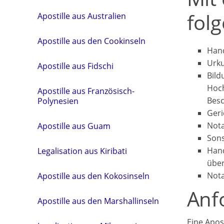
fol
Apostille aus Australien
Apostille aus den Cookinseln
Hand
Urku
Apostille aus Fidschi
Bild
Hoch
Apostille aus Französisch-
Besc
Polynesien
Geri
Nota
Apostille aus Guam
Sons
Hand
Legalisation aus Kiribati
über
Nota
Apostille aus den Kokosinseln
Anf
Apostille aus den Marshallinseln
Eine Apos