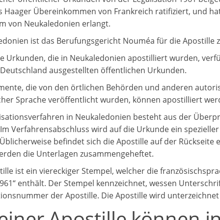
 Haager Übereinkommen von Frankreich ratifiziert, und ha
um von Neukaledonien erlangt.
edonien ist das Berufungsgericht Nouméa für die Apostille 
he Urkunden, die in Neukaledonien apostilliert wurden, verf
n Deutschland ausgestellten öffentlichen Urkunden.
ente, die von den örtlichen Behörden und anderen autorisi
cher Sprache veröffentlicht wurden, können apostilliert wer
isationsverfahren in Neukaledonien besteht aus der Überpr
Im Verfahrensabschluss wird auf die Urkunde ein spezieller
. Üblicherweise befindet sich die Apostille auf der Rückseit
erden die Unterlagen zusammengeheftet.
ille ist ein viereckiger Stempel, welcher die französischspr
961“ enthält. Der Stempel kennzeichnet, wessen Unterschrif
ationsnummer der Apostille. Die Apostille wird unterzeichne
 einer Apostille können 