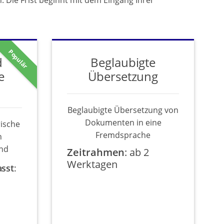
 Die Frist beginnt mit dem Eingang Ihrer
Populär
d
Beglaubigte
e
Übersetzung
Beglaubigte Übersetzung von
Dokumenten in eine
rische
Fremdsprache
n
nd
Zeitrahmen
:
ab 2
Werktagen
asst
: