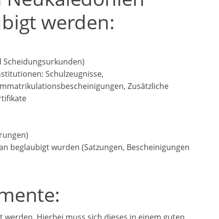
bigt werden:
nd Scheidungsurkunden)
stitutionen: Schulzeugnisse,
mmatrikulationsbescheinigungen, Zusätzliche
ifikate
ärungen)
gan beglaubigt wurden (Satzungen, Bescheinigungen
mente:
lt werden. Hierbei muss sich dieses in einem guten