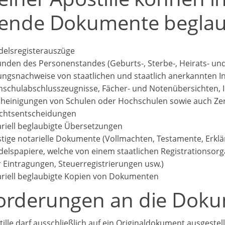
gende Dokumente beglau
elsregisterauszüge
nden des Personenstandes (Geburts-, Sterbe-, Heirats- u
ungsnachweise von staatlichen und staatlich anerkannten In
schulabschlusszeugnisse, Fächer- und Notenübersichten, I
heinigungen von Schulen oder Hochschulen sowie auch Zert
chtsentscheidungen
riell beglaubigte Übersetzungen
tige notarielle Dokumente (Vollmachten, Testamente, Erkl
elspapiere, welche von einem staatlichen Registrationsor
 Eintragungen, Steuerregistrierungen usw.)
riell beglaubigte Kopien von Dokumenten
orderungen an die Doku
tille darf ausschließlich auf ein Originaldokument ausgestel