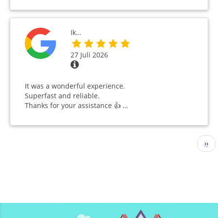
Ik…
27 Juli 2026
It was a wonderful experience.
Superfast and reliable.
Thanks for your assistance 👍 …
Seitennummerierung
Näc
››
Seit