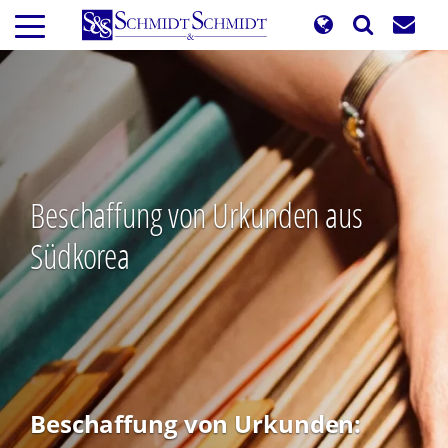
Direkt
zum
Inhalt
Beschaffung von Urkunden aus
Südkorea
Beschaffung von Urkunden: