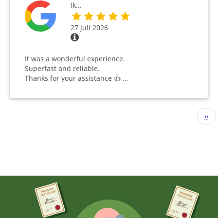
Ik…
27 Juli 2026
It was a wonderful experience.
Superfast and reliable.
Thanks for your assistance 👍 …
Seitennummerierung
Näc
››
Seit