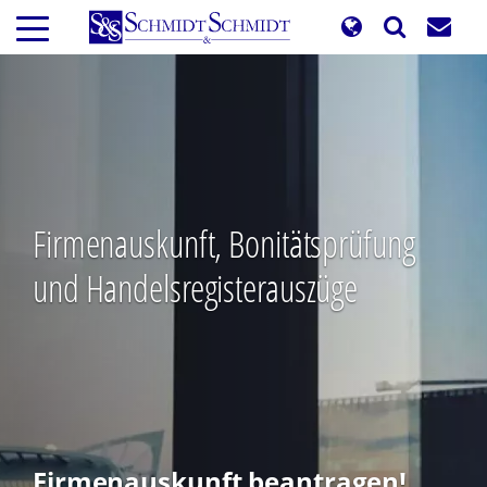
Direkt
zum
Inhalt
Firmenauskunft, Bonitätsprüfung
und Handelsregisterauszüge
Firmenauskunft beantragen!