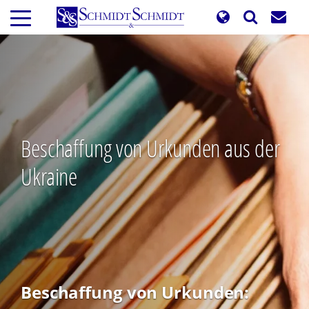
Direkt
zum
Inhalt
Beschaffung von Urkunden aus der
Ukraine
Beschaffung von Urkunden: