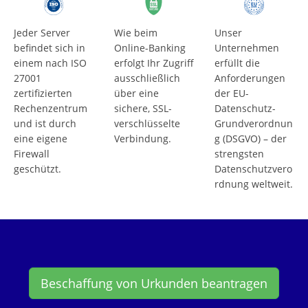
Jeder Server
Wie beim
Unser
befindet sich in
Online-Banking
Unternehmen
einem nach ISO
erfolgt Ihr Zugriff
erfüllt die
27001
ausschließlich
Anforderungen
zertifizierten
über eine
der EU-
Rechenzentrum
sichere, SSL-
Datenschutz-
und ist durch
verschlüsselte
Grundverordnun
eine eigene
Verbindung.
g (DSGVO) – der
Firewall
strengsten
geschützt.
Datenschutzvero
rdnung weltweit.
Beschaffung von Urkunden beantragen