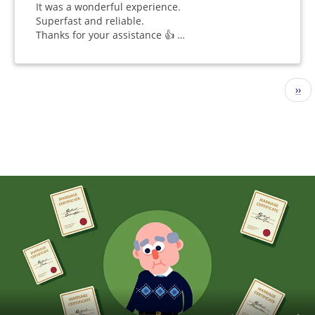
It was a wonderful experience.
Superfast and reliable.
Thanks for your assistance 👍 …
Seitennummerierung
Näc
››
Seit