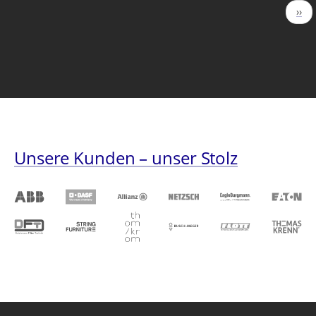
Seitennummerierung
Näc
››
Seit
Unsere Kunden – unser Stolz