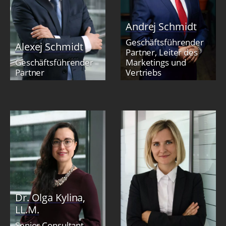
Andrej Schmidt
Geschäftsführender
Alexej Schmidt
Partner, Leiter des
Geschäftsführender
Marketings und
Partner
Vertriebs
Dr. Olga Kylina,
LL.M.
Senior Consultant,