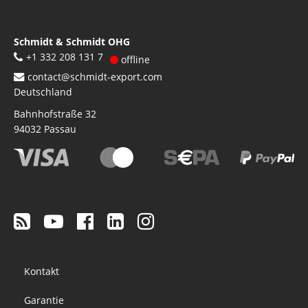
Schmidt & Schmidt OHG
+1 332 208 131 7
offline
contact@schmidt-export.com
Deutschland
Bahnhofstraße 32
94032
Passau
Footer
Kontakt
menu
Garantie