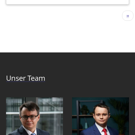
Seitennummerierung
Näc
››
Seit
Unser Team