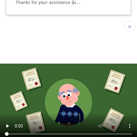
Thanks for your assistance 👍 …
Seitennummerierung
Näc
››
Seit