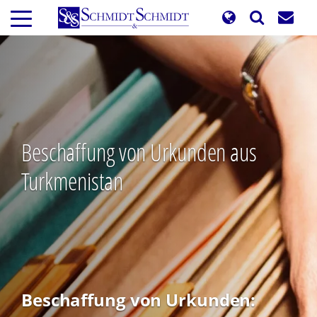
Direkt
zum
Inhalt
Beschaffung von Urkunden aus
Turkmenistan
Beschaffung von Urkunden: