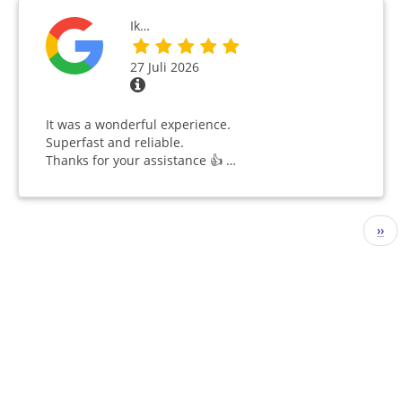
Ik…
27 Juli 2026
It was a wonderful experience.
Superfast and reliable.
Thanks for your assistance 👍 …
Seitennummerierung
Näc
››
Seit