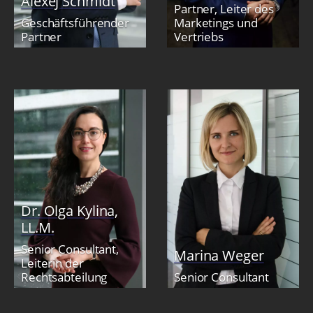
Alexej Schmidt
Partner, Leiter des
Geschäftsführender
Marketings und
Partner
Vertriebs
Dr. Olga Kylina,
LL.M.
Senior Consultant,
Marina Weger
Leiterin der
Rechtsabteilung
Senior Consultant