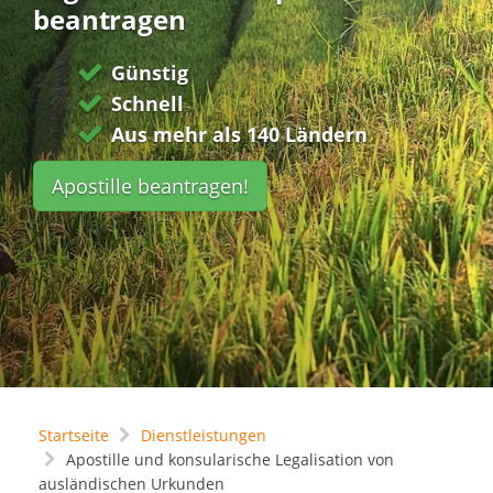
beantragen
Günstig
Schnell
Aus mehr als 140 Ländern
Apostille beantragen!
Startseite
Dienstleistungen
Apostille und konsularische Legalisation von
ausländischen Urkunden