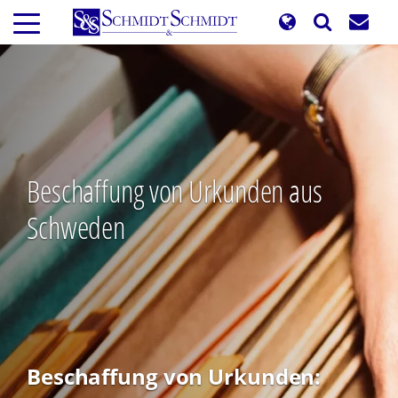
Direkt
zum
Inhalt
Beschaffung von Urkunden aus
Schweden
Beschaffung von Urkunden: