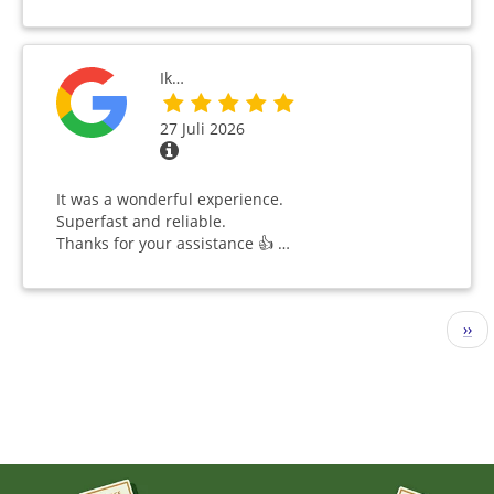
Ik…
27 Juli 2026
It was a wonderful experience.
Superfast and reliable.
Thanks for your assistance 👍 …
Seitennummerierung
Näc
››
Seit