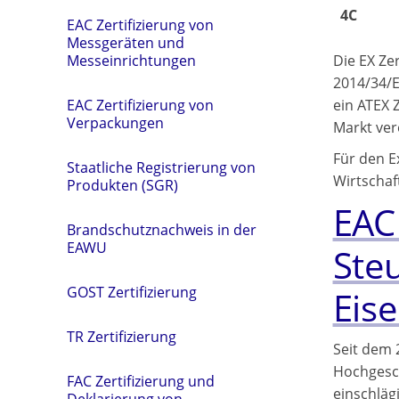
4C
EAC Zertifizierung von
Messgeräten und
Die EX Ze
Messeinrichtungen
2014/34/EU
ein ATEX Z
EAC Zertifizierung von
Verpackungen
Markt ver
Für den E
Staatliche Registrierung von
Wirtschaft
Produkten (SGR)
EAC 
Brandschutznachweis in der
EAWU
Ste
GOST Zertifizierung
Eis
TR Zertifizierung
Seit dem 
Hochgesc
FAC Zertifizierung und
einschläg