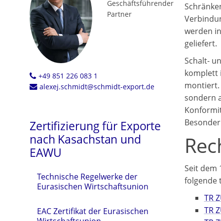
Geschäftsführender
Schränken
Partner
Verbindu
werden in
geliefert.
Schalt- u
komplett 
+49 851 226 083 1
montiert.
alexej.schmidt@schmidt-export.de
sondern a
Konformi
Besonderh
Zertifizierung für Exporte
nach Kasachstan und
Rec
EAWU
Seit dem 
Technische Regelwerke der
folgende 
Eurasischen Wirtschaftsunion
TR Z
TR Z
EAC Zertifikat der Eurasischen