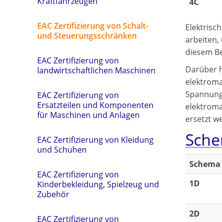
Kraftfahrzeugen
4C
EAC Zertifizierung von Schalt-
Elektrisc
und Steuerungsschränken
arbeiten,
diesem Be
EAC Zertifizierung von
Darüber h
landwirtschaftlichen Maschinen
elektroma
Spannung 
EAC Zertifizierung von
Ersatzteilen und Komponenten
elektromag
für Maschinen und Anlagen
ersetzt w
Sche
EAC Zertifizierung von Kleidung
und Schuhen
Schema
EAC Zertifizierung von
1D
Kinderbekleidung, Spielzeug und
Zubehör
2D
EAC Zertifizierung von