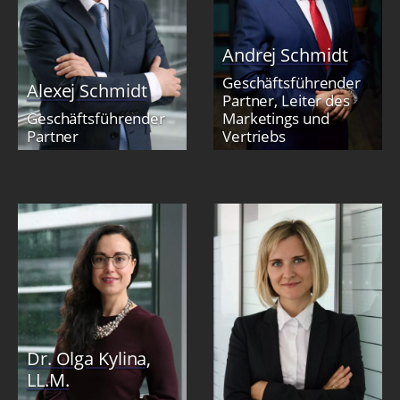
Andrej Schmidt
Geschäftsführender
Alexej Schmidt
Partner, Leiter des
Geschäftsführender
Marketings und
Partner
Vertriebs
Dr. Olga Kylina,
LL.M.