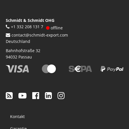
Schmidt & Schmidt OHG
+1 332 208 131 7
offline
contact@schmidt-export.com
Deutschland
Bahnhofstraße 32
94032
Passau
Footer
Kontakt
menu
Garantie