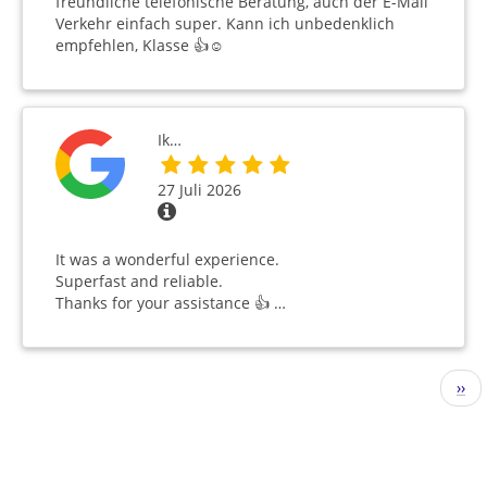
freundliche telefonische Beratung, auch der E-Mail
Verkehr einfach super. Kann ich unbedenklich
empfehlen, Klasse 👍☺️
Ik…
27 Juli 2026
It was a wonderful experience.
Superfast and reliable.
Thanks for your assistance 👍 …
Seitennummerierung
Näc
››
Seit