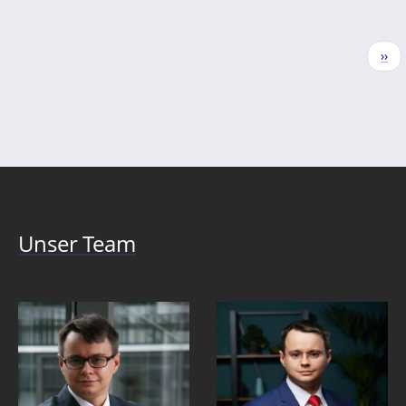
Seitennummerierung
Näc
››
Seit
Unser Team