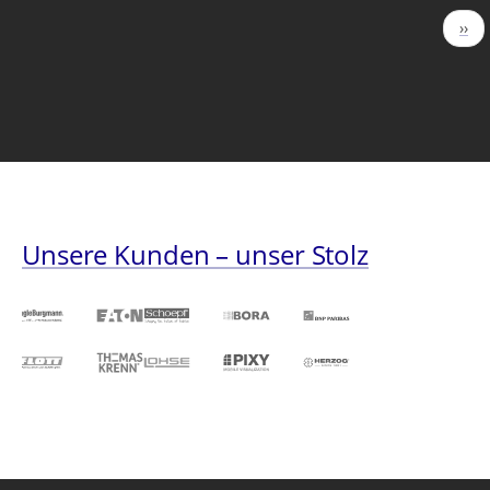
Seitennummerierung
Näc
››
Seit
Unsere Kunden – unser Stolz