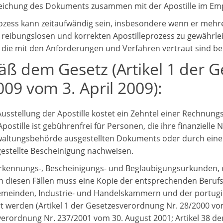
eichung des Dokuments zusammen mit der Apostille im Em
ozess kann zeitaufwändig sein, insbesondere wenn er meh
reibungslosen und korrekten Apostilleprozess zu gewährleis
, die mit den Anforderungen und Verfahren vertraut sind b
ß dem Gesetz (Artikel 1 der G
09 vom 3. April 2009):
Ausstellung der Apostille kostet ein Zehntel einer Rechnungse
Apostille ist gebührenfrei für Personen, die ihre finanziell
altungsbehörde ausgestellten Dokuments oder durch eine v
estellte Bescheinigung nachweisen.
kennungs-, Bescheinigungs- und Beglaubigungsurkunden, d
n diesen Fällen muss eine Kopie der entsprechenden Berufs
meinden, Industrie- und Handelskammern und der portugie
ert werden (Artikel 1 der Gesetzesverordnung Nr. 28/2000 vom
erordnung Nr. 237/2001 vom 30. August 2001; Artikel 38 d