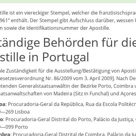
ille ist ein viereckiger Stempel, welcher die französischspr
961“ enthält. Der Stempel gibt Aufschluss darüber, wessen U
 sowie die Identifikationsnummer der Apostille.
tändige Behörden für die
tille in Portugal
ale Zuständigkeit für die Ausstellung/Bestätigung von Apostil
Gesetzesverordnung Nr. 86/2009 vom 3. April 2009]. Nach De
retenden Generalstaatsanwältin der Bezirke Porto, Coimbra 
aatsanwaltschaften von Madeira (Sitz in Funchal) und Açores 
boa
: Procuradoria-Geral da República, Rua da Escola Politécn
9―269 Lisboa
to
: Procuradoria-Geral Distrital do Porto, Palácio da Justiça
9―099 Porto
mbra
: Procuradoria-Geral Distrital de Coimbra, Palácio da Ju