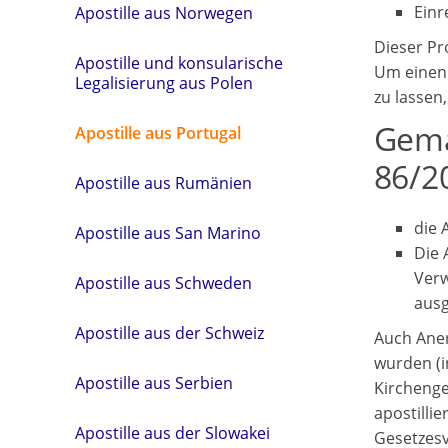
Einr
Apostille aus Norwegen
Dieser Pr
Apostille und konsularische
Um einen 
Legalisierung aus Polen
zu lassen
Gemä
Apostille aus Portugal
86/20
Apostille aus Rumänien
die 
Apostille aus San Marino
Die 
Verw
Apostille aus Schweden
ausg
Apostille aus der Schweiz
Auch Aner
wurden (i
Apostille aus Serbien
Kirchenge
apostilli
Apostille aus der Slowakei
Gesetzesv