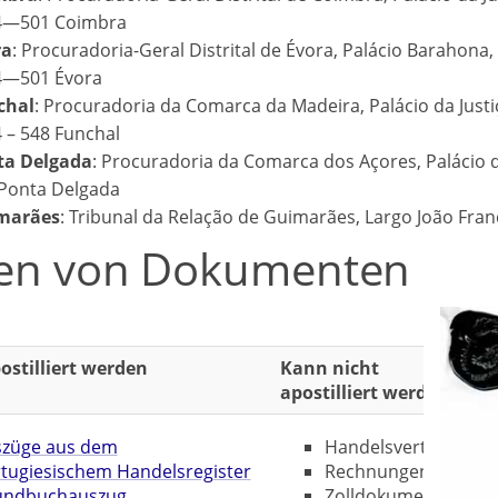
4―501 Coimbra
ra
: Procuradoria-Geral Distrital de Évora, Palácio Barahona,
4―501 Évora
chal
: Procuradoria da Comarca da Madeira, Palácio da Just
 – 548 Funchal
ta Delgada
: Procuradoria da Comarca dos Açores, Palácio d
Ponta Delgada
marães
: Tribunal da Relação de Guimarães, Largo João Fra
en von Dokumenten
stilliert werden
Kann nicht
apostilliert werden
züge aus dem
Handelsverträge
tugiesischem Handelsregister
Rechnungen
undbuchauszug
Zolldokumente,