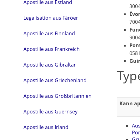
Apostille aus Estland
300
Évo
Legalisation aus Färöer
700
Fun
Apostille aus Finnland
9004
Pon
Apostille aus Frankreich
058 
Gui
Apostille aus Gibraltar
Typ
Apostille aus Griechenland
Apostille aus Großbritannien
Kann apo
Apostille aus Guernsey
Aus
Apostille aus Irland
Por
Gr