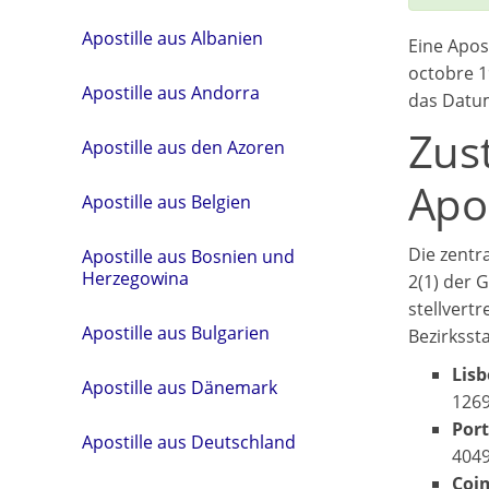
Apostille aus Albanien
Eine Apost
octobre 1
Apostille aus Andorra
das Datum
Zus
Apostille aus den Azoren
Apos
Apostille aus Belgien
Die zentr
Apostille aus Bosnien und
Herzegowina
2(1) der 
stellvert
Apostille aus Bulgarien
Bezirksst
Lis
Apostille aus Dänemark
126
Por
Apostille aus Deutschland
404
Coi