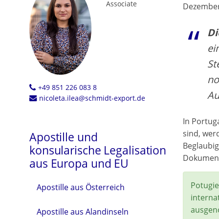
Associate
Dezember 
Di
ei
St
no
+49 851 226 083 8
Au
nicoleta.ilea@schmidt-export.de
In Portug
sind, wer
Apostille und
Beglaubig
konsularische Legalisation
Dokumente
aus Europa und EU
Potugi
Apostille aus Österreich
interna
ausge
Apostille aus Alandinseln