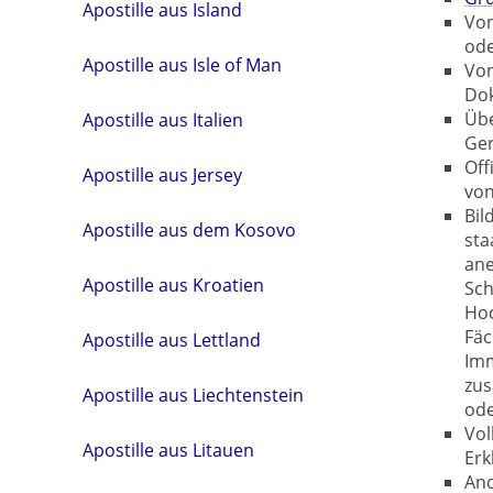
Apostille aus Island
Von
ode
Apostille aus Isle of Man
Von
Do
Übe
Apostille aus Italien
Ger
Off
Apostille aus Jersey
von
Bil
Apostille aus dem Kosovo
sta
ane
Apostille aus Kroatien
Sch
Hoc
Fäc
Apostille aus Lettland
Imm
zus
Apostille aus Liechtenstein
ode
Vol
Apostille aus Litauen
Erk
An