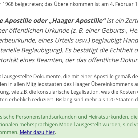
1968 beigetreten; das Übereinkommen ist am 4. Februar 196
e Apostille oder „Haager Apostille“
ist ein Zert
ner öffentlichen Urkunde (z. B. einer Geburts-, He
erbeurkunde, eines Urteils usw.) beglaubigt Han
tarielle Beglaubigung). Es bestätigt die Echtheit 
torität eines Beamten, der das öffentliche Doku
al ausgestellte Dokumente, die mit einer Apostille gemäß
den in allen Mitgliedstaaten des Haager Übereinkommens a
ung, wie z.B. die konsularische Legalisation, was die Koste
n erheblich reduziert. Bislang sind mehr als 120 Staate
esische Personenstandsurkunden und Heiratsurkunden, d
tionalen mehrsprachigen Modell ausgestellt wurden, sind vo
nommen.
Mehr dazu hier
.