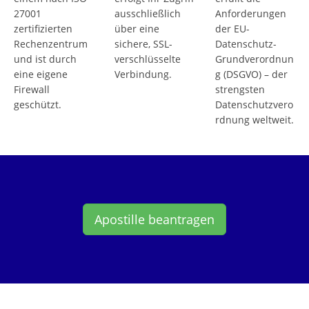
27001
ausschließlich
Anforderungen
zertifizierten
über eine
der EU-
Rechenzentrum
sichere, SSL-
Datenschutz-
und ist durch
verschlüsselte
Grundverordnun
eine eigene
Verbindung.
g (DSGVO) – der
Firewall
strengsten
geschützt.
Datenschutzvero
rdnung weltweit.
Apostille beantragen