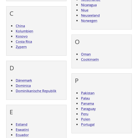
Nicaragua
Niue
C
Neuseeland
Norwegen
China
Kolumbien
Kosovo
O
Costa Rica
Zypern
Oman
Cookinseln
D
P
Dänemark
Dominica
Dominikanische Republik
Pakistan
Palau
Panama
Paraguay
E
Peru
Polen
Estland
Portugal
Eswatini
Ecuador