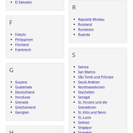
El Salvador
R
Republik Moldau
F
Russland
Rumänien
Fidschi
Ruanda
Philippinen
Finnland
Frankreich
S
Samoa
G
San Marino
São Tomé und Príncipe
Guyana
Saudi-Arabien
Guatemala
Nordmazedonien
Deutschland
Seychellen
Honduras
Senegal
Grenada
St. Vincent und die
Griechenland
Grenadinen
Georgien
St. Kitts und Nevis
St. Lucia
Serbien
Singapur
H
Slowakei