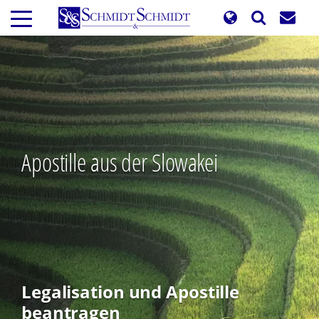
Direkt
zum
Inhalt
Apostille aus der Slowakei
Legalisation und Apostille
beantragen