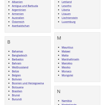
Albanien
Lettland
Antigua und Barbuda
Lesotho
Argentinien
Liberia
Armenien
Litauen
Australien
Liechtenstein
Österreich
Luxemburg
Aserbaidschan
M
B
Mauritius
Bahamas
Malawi
Bangladesch
Malta
Barbados
Marshallinseln
Bahrain
Marokko
Weißrussland
Mexiko
Belize
Monaco
Belgien
Mongolei
Bolivien
Bosnien und Herzegowina
Botsuana
N
Brasilien
Brunei
Burundi
Namibia
Niederlande