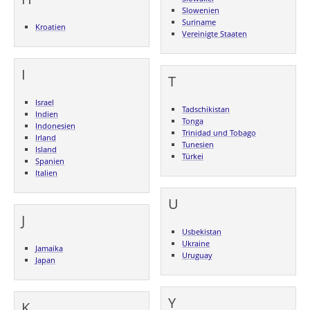
Slowenien
Suriname
Kroatien
Vereinigte Staaten
I
T
Israel
Tadschikistan
Indien
Tonga
Indonesien
Trinidad und Tobago
Irland
Tunesien
Island
Türkei
Spanien
Italien
U
J
Usbekistan
Ukraine
Jamaika
Uruguay
Japan
Y
K