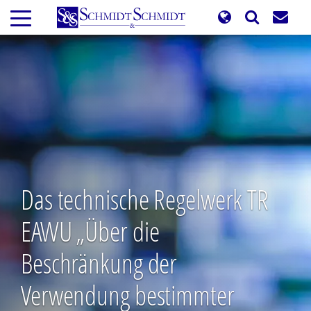
Direkt
zum
Inhalt
Das technische Regelwerk TR
EAWU „Über die
Beschränkung der
Verwendung bestimmter