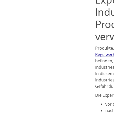
Ind
Pro
ver
Produkte,
Regelwer
befinden
Industrie
In diesem 
Industrie
Gefährdu
Die Exper
vor 
nach