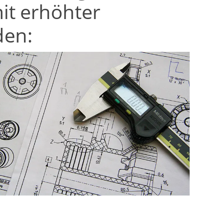
it erhöhter
den: