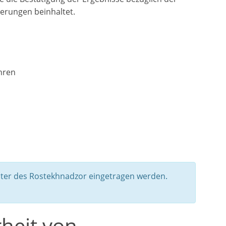
erungen beinhaltet.
ühren
ster des Rostekhnadzor eingetragen werden.
rheit von