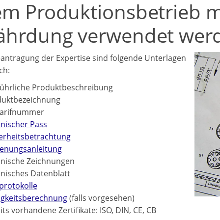
em Produktionsbetrieb m
ährdung verwendet wer
eantragung der Expertise sind folgende Unterlagen
ch:
ührliche Produktbeschreibung
duktbezeichnung
tarifnummer
nischer Pass
erheitsbetrachtung
enungsanleitung
nische Zeichnungen
nisches Datenblatt
protokolle
igkeitsberechnung
(falls vorgesehen)
its vorhandene Zertifikate: ISO, DIN, CE, CB