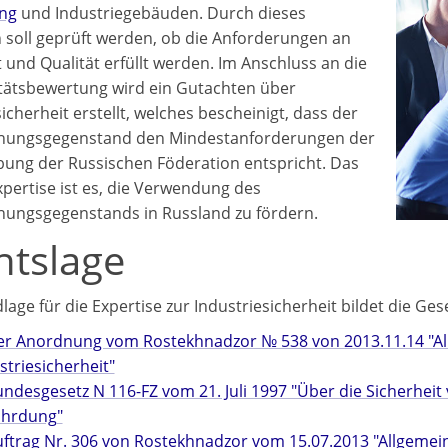
ng
und Industriegebäuden. Durch dieses
 soll geprüft werden, ob die Anforderungen an
t und Qualität erfüllt werden. Im Anschluss an die
ätsbewertung wird ein Gutachten über
icherheit erstellt, welches bescheinigt, dass der
hungsgegenstand den Mindestanforderungen der
ung der Russischen Föderation entspricht. Das
xpertise ist es, die Verwendung des
ungsgegenstands in Russland zu fördern.
htslage
lage für die Expertise zur Industriesicherheit bildet die Ge
er Anordnung vom Rostekhnadzor № 538 von 2013.11.14 "All
striesicherheit"
ndesgesetz N 116-FZ vom 21. Juli 1997 "Über die Sicherhei
ährdung"
uftrag Nr. 306 von Rostekhnadzor vom 15.07.2013 "Allgeme