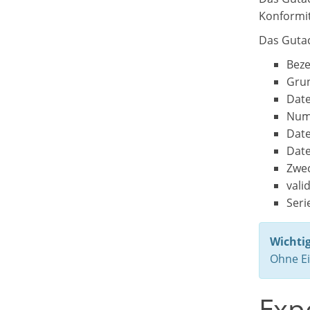
Konformit
Das Gutac
Beze
Grun
Date
Numm
Date
Date
Zwec
vali
Ser
Wichtig
Ohne Ei
Expe