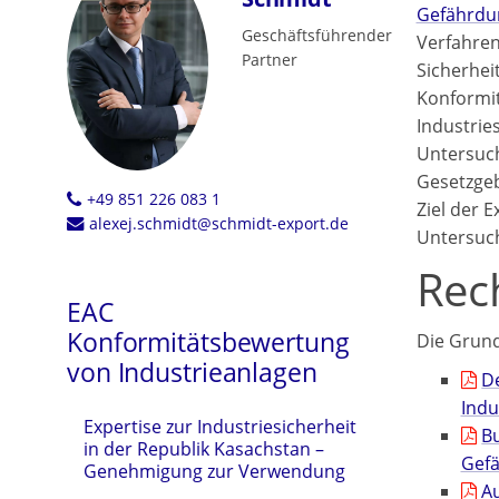
Gefährdu
Geschäftsführender
Verfahren
Partner
Sicherhei
Konformit
Industries
Untersuc
Gesetzgeb
+49 851 226 083 1
Ziel der E
alexej.schmidt@schmidt-export.de
Untersuch
Rec
EAC
Konformitätsbewertung
Die Grund
von Industrieanlagen
D
Indu
Expertise zur Industriesicherheit
Bu
in der Republik Kasachstan –
Gef
Genehmigung zur Verwendung
A