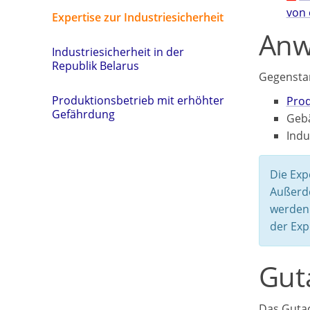
von 
Expertise zur Industriesicherheit
Anw
Industriesicherheit in der
Republik Belarus
Gegenstan
Produktionsbetrieb mit erhöhter
Prod
Gefährdung
Gebä
Indu
Die Exp
Außerde
werden 
der Exp
Gut
Das Gutac