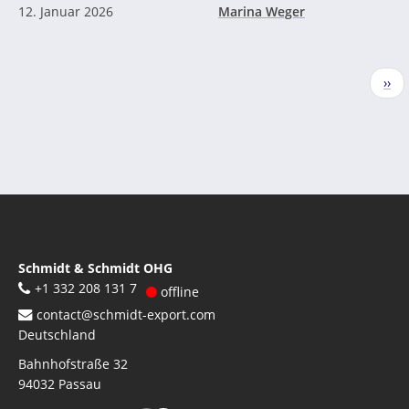
12. Januar 2026
Marina Weger
Seitennummerierung
Näc
››
Seit
Schmidt & Schmidt OHG
+1 332 208 131 7
offline
contact@schmidt-export.com
Deutschland
Bahnhofstraße 32
94032
Passau