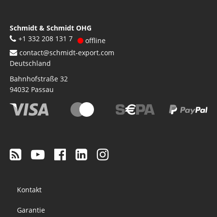
Schmidt & Schmidt OHG
+1 332 208 131 7
offline
contact@schmidt-export.com
Deutschland
Bahnhofstraße 32
94032
Passau
Footer
Kontakt
menu
Garantie