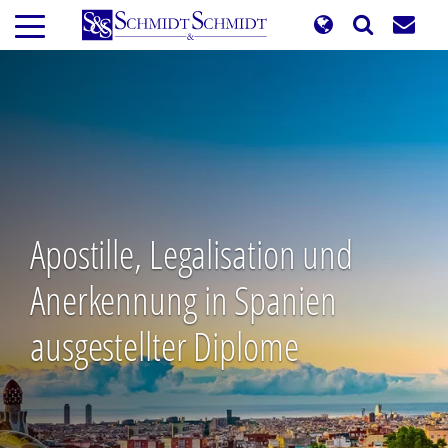
Direkt
zum
Inhalt
Apostille, Legalisation und
Anerkennung in Spanien
ausgestellter Diplome