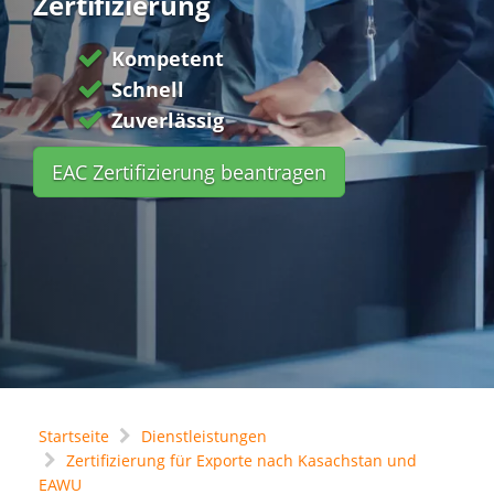
Zertifizierung
Kompetent
Schnell
Zuverlässig
EAC Zertifizierung beantragen
Startseite
Dienstleistungen
Zertifizierung für Exporte nach Kasachstan und
EAWU