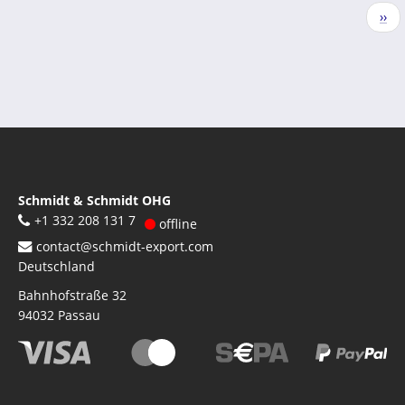
Seitennummerierung
Näc
››
Seit
Schmidt & Schmidt OHG
+1 332 208 131 7
offline
contact@schmidt-export.com
Deutschland
Bahnhofstraße 32
94032
Passau