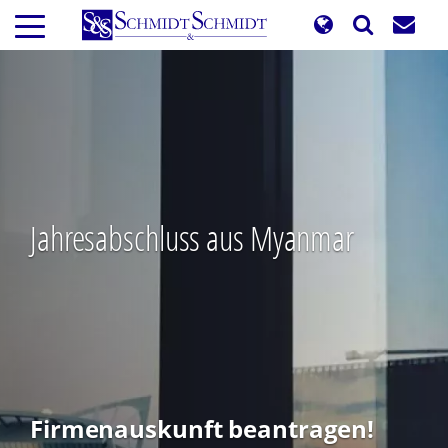
Direkt
zum
Inhalt
Jahresabschluss aus Myanmar
Firmenauskunft beantragen!