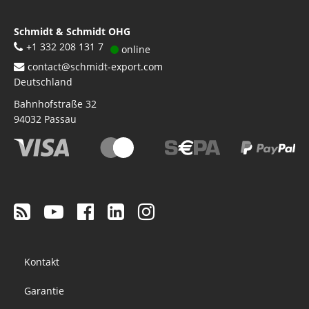
Schmidt & Schmidt OHG
+1 332 208 131 7
online
contact@schmidt-export.com
Deutschland
Bahnhofstraße 32
94032
Passau
Footer
Kontakt
menu
Garantie