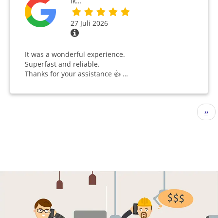
Ik…
27 Juli 2026
It was a wonderful experience.
Superfast and reliable.
Thanks for your assistance 👍 …
Seitennummerierung
Näc
››
Seit