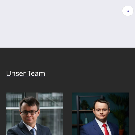
Seitennummerierung
Näc
››
Seit
Unser Team