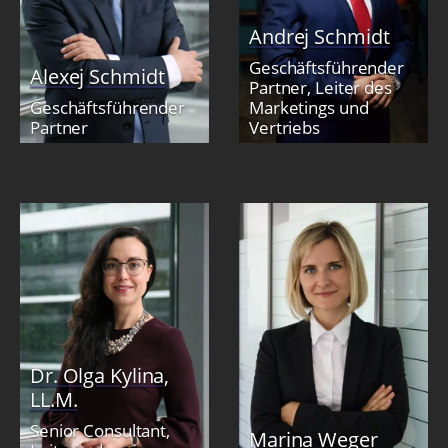
Andrej Schmidt
Geschäftsführender
Alexej Schmidt
Partner, Leiter des
Geschäftsführender
Marketings und
Partner
Vertriebs
Dr. Olga Kylina,
LL.M.
Senior Consultant,
Marina Weger