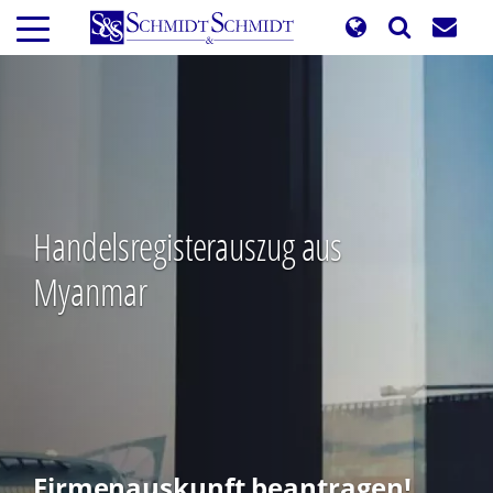
Direkt
zum
Inhalt
Handelsregisterauszug aus
Myanmar
Firmenauskunft beantragen!