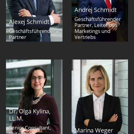
Andrej Schmidt
Geschäftsführender
Alexej Schmidt
Partner, Leiter des
Geschäftsführender
Marketings und
Partner
Vertriebs
Dr. Olga Kylina,
LL.M.
Senior Consultant,
Marina Weger
Leiterin der