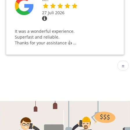
27 Juli 2026
It was a wonderful experience.
Superfast and reliable.
Thanks for your assistance 👍 …
Seitennummerierung
Näc
››
Seit