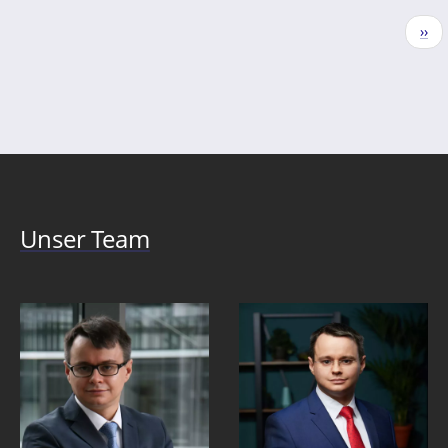
Seitennummerierung
Näc
››
Seit
Unser Team