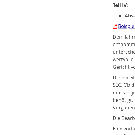
Teil IV:
Absa
Beispie
Dem Jahre
entnomme
untersche
wertvolle
Gericht v
Die Berei
SEC. Ob d
muss in j
benötigt.
Vorgaben 
Die Bearb
Eine vorl