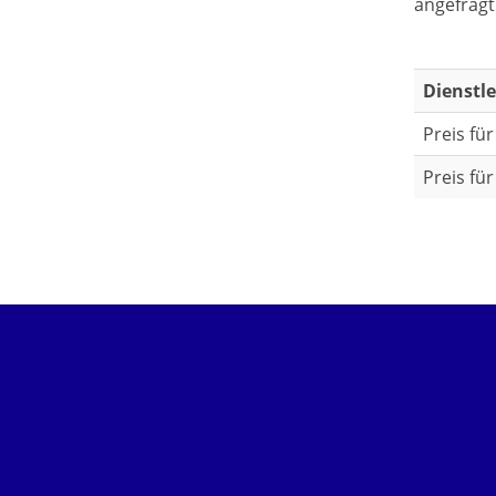
angefragt
Dienstl
Preis fü
Preis fü