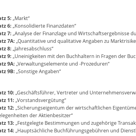
tz 5:
„Markt“
tz 6:
„Konsolidierte Finanzdaten“
tz 7:
„Analyse der Finanzlage und Wirtschaftsergebnisse d
tz 7A:
„Quantitative und qualitative Angaben zu Marktrisik
tz 8:
„Jahresabschluss“
tz 9:
„Uneinigkeiten mit den Buchhaltern in Fragen der B
tz 9A:
„Verwaltungselemente und -Prozeduren“
tz 9B:
„Sonstige Angaben“
tz 10:
„Geschäftsführer, Vertreter und Unternehmensverw
tz 11:
„Vorstandsvergütung“
tz 12:
„Sicherungseigentum der wirtschaftlichen Eigentüm
legenheiten der Aktienbesitzer“
tz 13:
„Festgelegte Bestimmungen und zugehörige Transakt
tz 14:
„Hauptsächliche Buchführungsgebühren und Dienstl