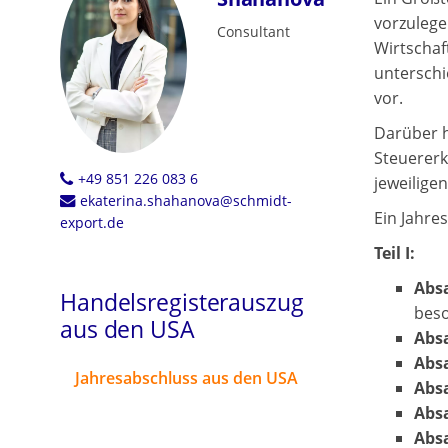
vorzulege
Consultant
Wirtschaf
unterschi
vor.
Darüber h
Steuererk
+49 851 226 083 6
jeweilige
ekaterina.shahanova@schmidt-
Ein Jahre
export.de
Teil I:
Absa
Handelsregisterauszug
beso
aus den USA
Absa
Absa
Jahresabschluss aus den USA
Absa
Absa
Absa