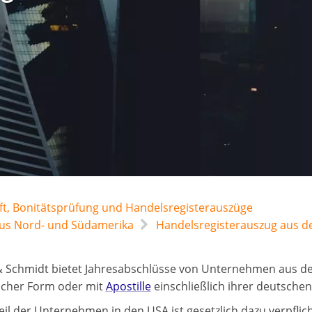
t, Bonitätsprüfung und Handelsregisterauszüge
aus Nord- und Südamerika
Handelsregisterauszug aus d
 Schmidt bietet Jahresabschlüsse von Unternehmen aus den
scher Form oder mit
Apostille
einschließlich ihrer deutsche
eil der Unternehmen in den USA ist gesetzlich dazu verpflic