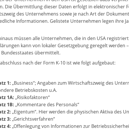
n. Die Übermittlung dieser Daten erfolgt in elektronischer
tszweig des Unternehmens sowie je nach Art der Dokument
edliche Informationen. Gelistete Unternehmen legen ihre 
inaus müssen alle Unternehmen, die in den USA registriert 
lärungen kann von lokaler Gesetzgebung geregelt werden – 
n Bundesstaates übermittelt.
sabschluss nach der Form K-10 ist wie folgt aufgebaut:
tz 1:
„Business“; Angaben zum Wirtschaftszweig des Untern
ndere Betriebskosten u.A.
tz 1A:
„Risikofaktoren“
tz 1B:
„Kommentare des Personals“
tz 2:
„Eigentum“. Hier werden die physischen Aktiva des 
tz 3:
„Gerichtsverfahren“
tz 4:
„Offenlegung von Informationen zur Betriebssicherhei