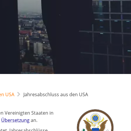
en USA
Jahresabschluss aus den USA
 Vereinigten Staaten in
n
Übersetzung
an.
htet, Jahresabschlüsse