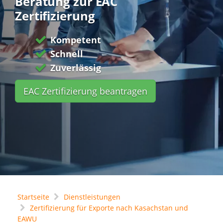
Beratung zur EAC
Zertifizierung
Kompetent
Schnell
Zuverlässig
EAC Zertifizierung beantragen
Startseite
Dienstleistungen
Zertifizierung für Exporte nach Kasachstan und
EAWU