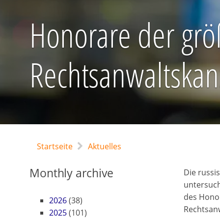
Honorare der grö
Rechtsanwaltskan
Startseite
Aktuelles
Monthly archive
Die russis
untersuch
des Honor
2026
(38)
Rechtsanw
2025
(101)