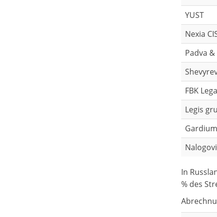
YUST
Nexia CI
Padva & 
Shevyrev
FBK Lega
Legis gr
Gardiu
Nalogovi
In Russla
% des Str
Abrechnun