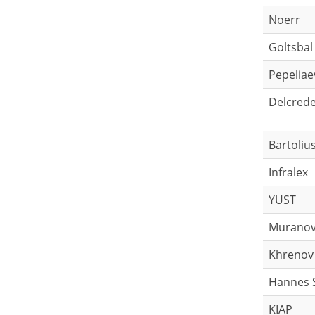
Noerr
Goltsbal
Pepelia
Delcred
Bartoliu
Infralex
YUST
Muranov
Khrenov
Hannes 
KIAP