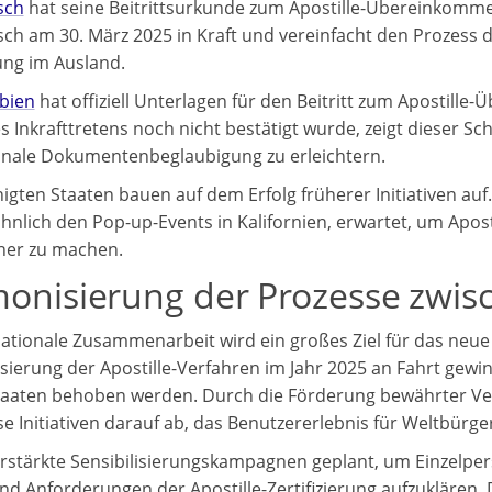
sch
hat seine Beitrittsurkunde zum Apostille-Übereinkommen
ch am 30. März 2025 in Kraft und vereinfacht den Prozess 
ng im Ausland.
bien
hat offiziell Unterlagen für den Beitritt zum Apostil
Inkrafttretens noch nicht bestätigt wurde, zeigt dieser Schr
onale Dokumentenbeglaubigung zu erleichtern.
nigten Staaten bauen auf dem Erfolg früherer Initiativen au
ähnlich den Pop-up-Events in Kalifornien, erwartet, um Apo
her zu machen.
onisierung der Prozesse zwisc
nationale Zusammenarbeit wird ein großes Ziel für das neue
sierung der Apostille-Verfahren im Jahr 2025 an Fahrt gew
taaten behoben werden. Durch die Förderung bewährter V
se Initiativen darauf ab, das Benutzererlebnis für Weltbürge
erstärkte Sensibilisierungskampagnen geplant, um Einzelp
und Anforderungen der Apostille-Zertifizierung aufzukläre