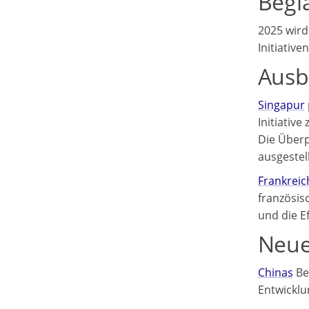
Begl
2025 wird
Initiativ
Ausb
Singapur
Initiative
Die Überp
ausgestell
Frankreic
französis
und die E
Neue
Chinas
Bei
Entwicklu