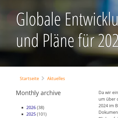
Globale Entwickl
und Pläne für 20
Startseite
Aktuelles
Monthly archive
Da wir ei
um über d
2024 im B
2026
(38)
Dokument
2025
(101)