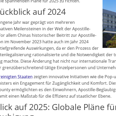
 die spannenden Pläne für 2025 zu richten.
Rückblick auf 2024
ngene Jahr war geprägt von mehreren
ativen Meilensteinen in der Welt der Apostille-
or allem Chinas historischer Beitritt zur Apostille-
n im November 2023 hatte auch im Jahr 2024
 tiefgreifende Auswirkungen, da er den Prozess der
nlegalisierung rationalisierte und die Notwendigkeit der 
ig machte. Diese Änderung hat nicht nur internationale Tra
r grenzüberschreitend tätige Einzelpersonen und Unterneh
reinigten Staaten
zeigten innovative Initiativen wie die Pop-
sters ein Engagement für Zugänglichkeit und Komfort. Die
unty ermöglichten es den Einwohnern, Apostille-Beglaubi
mit einen Maßstab für die Effizienz auf staatlicher Ebene.
ick auf 2025: Globale Pläne für