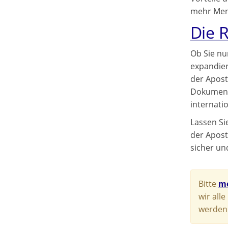
mehr Mens
Die 
Ob Sie nu
expandier
der Apost
Dokumente
internati
Lassen Si
der Apost
sicher und
Bitte
me
wir all
werden.