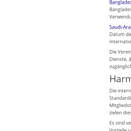
Banglade
Banglades
Verwendu
Saudi-Ara
Datum des 
internati
Die Verei
Dienste, 
zugänglic
Harm
Die inter
Standardi
Mitglieds
zielen die
Es sind v
Vorteile 