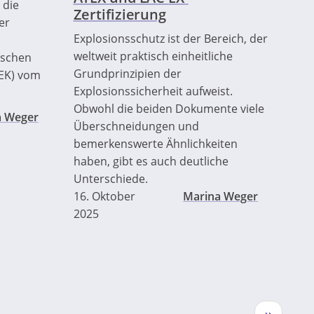
 die
Zertifizierung
er
Explosionsschutz ist der Bereich, der
weltweit praktisch einheitliche
ischen
Grundprinzipien der
EK) vom
Explosionssicherheit aufweist.
Obwohl die beiden Dokumente viele
a Weger
Überschneidungen und
bemerkenswerte Ähnlichkeiten
haben, gibt es auch deutliche
Unterschiede.
16. Oktober
Marina Weger
2025
Nächste
››