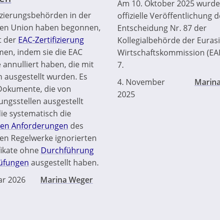
Am 10. Oktober 2025 wurde
fizierungsbehörden in der
offizielle Veröffentlichung d
hen Union haben begonnen,
Entscheidung Nr. 87 der
t der
EAC-Zertifizierung
Kollegialbehörde der Euras
en, indem sie die EAC
Wirtschaftskommission (EA
e annulliert haben, die mit
7.
 ausgestellt wurden. Es
4. November
Marin
Dokumente, die von
2025
rungsstellen ausgestellt
ie systematisch die
hen Anforderungen
des
en Regelwerke ignorierten
fikate ohne
Durchführung
rüfungen
ausgestellt haben.
ar 2026
Marina Weger