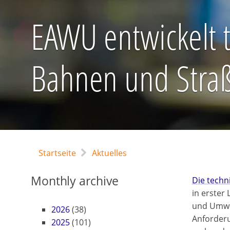
EAWU entwickelt t
Bahnen und Stra
Startseite
Aktuelles
Monthly archive
Die techn
in erster
und Umwel
2026
(38)
Anforderu
2025
(101)