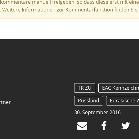
e Kommentare manuell freigeben, so dass diese erst mit eine
 Weitere Informationen zur Kommentarfunktion finden Sie
TR ZU
EAC Kennzeich
Russland
Eurasische 
rtner
30. September 2016