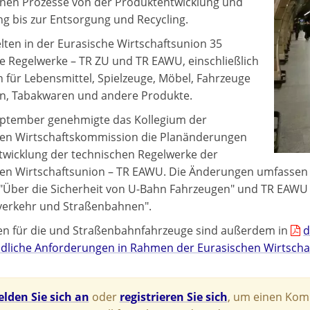
nen Prozesse von der Produktentwicklung und
ng bis zur Entsorgung und Recycling.
elten in der Eurasische Wirtschaftsunion 35
e Regelwerke – TR ZU und TR EAWU, einschließlich
en für Lebensmittel, Spielzeuge, Möbel, Fahrzeuge
n, Tabakwaren und andere Produkte.
eptember genehmigte das Kollegium der
hen Wirtschaftskommission die Planänderungen
ntwicklung der technischen Regelwerke der
en Wirtschaftsunion – TR EAWU. Die Änderungen umfassen 
Über die Sicherheit von U-Bahn Fahrzeugen" und TR EAWU " 
verkehr und Straßenbahnen".
n für die und Straßenbahnfahrzeuge sind außerdem in
d
ndliche Anforderungen in Rahmen der Eurasischen Wirtscha
lden Sie sich an
oder
registrieren Sie sich
, um einen Komm