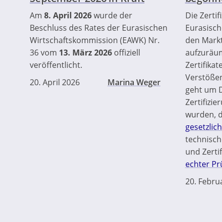
Am
8. April 2026
wurde der
Die Zerti
Beschluss des Rates der Eurasischen
Eurasisc
Wirtschaftskommission (EAWK) Nr.
den Mark
36 vom
13. März 2026
offiziell
aufzuräum
veröffentlicht.
Zertifikat
Verstößen
20. April 2026
Marina Weger
geht um 
Zertifizie
wurden, d
gesetzlic
technisch
und Zerti
echter P
20. Febru
Seitennummerierung