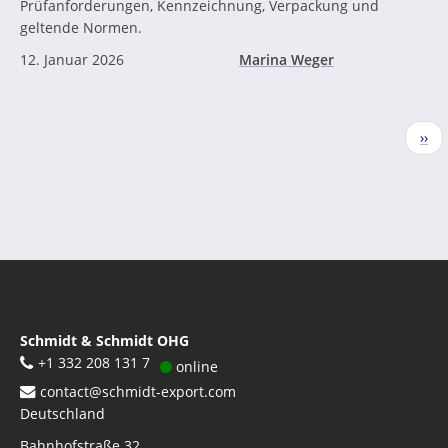
Prüfanforderungen, Kennzeichnung, Verpackung und
geltende Normen.
12. Januar 2026
Marina Weger
Seitennummerierung
Näc
››
Seit
Schmidt & Schmidt OHG
+1 332 208 131 7
online
contact@schmidt-export.com
Deutschland
Bahnhofstraße 32