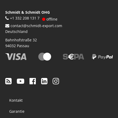
Schmidt & Schmidt OHG
+1 332 208 131 7
offline
contact@schmidt-export.com
Deutschland
Bahnhofstraße 32
94032
Passau
Footer
Kontakt
menu
Garantie