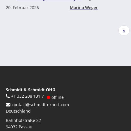
20. Februar 2026
Marina Weger
Seitennummerierung
Näc
››
Seit
Schmidt & Schmidt OHG
+1 332 208 131 7
offline
contact@schmidt-export.com
Deutschland
Bahnhofstraße 32
94032
Passau