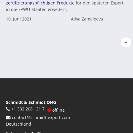
zertifizierungspflichtigen Produkte
für den späteren Export
in die EAWU-Staaten erweitert.
10. Juni 2021
Aliya Zamaleeva
Seitennummerierung
Näc
››
Seit
Schmidt & Schmidt OHG
+1 332 208 131 7
offline
contact@schmidt-export.com
Deutschland