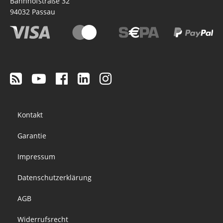
Bahnhofstraße 32
94032
Passau
Footer
Kontakt
menu
Garantie
Impressum
Datenschutzerklärung
AGB
Widerrufsrecht