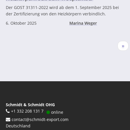
Der GOST 31311-2022 wird ab dem 1. September 2025 bei
der Zertifizierung von den Heizkörpern verbindlich.
6. Oktober 2025
Marina Weger
Seitennummerierung
Näc
››
Seit
Schmidt & Schmidt OHG
+1 332 208 131 7
online
contact@schmidt-export.com
Deutschland