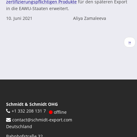
zertifizierungspflichtigen Produkte
für den späteren Export
in die EAWU-Staaten erweitert.
10. Juni 2021
Aliya Zamaleeva
Seitennummerierung
Näc
››
Seit
Schmidt & Schmidt OHG
+1 332 208 131 7
offline
contact@schmidt-export.com
Deutschland
Bahnhofstraße 32