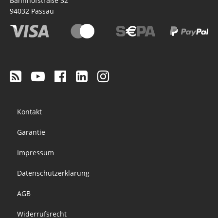
Bahnhofstraße 32
94032
Passau
Footer
Kontakt
menu
Garantie
Impressum
Datenschutzerklärung
AGB
Widerrufsrecht