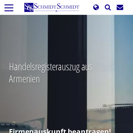
Direkt
zum
Inhalt
Handelsregisterauszug aus
Armenien
Firmenauskunft beantragen!