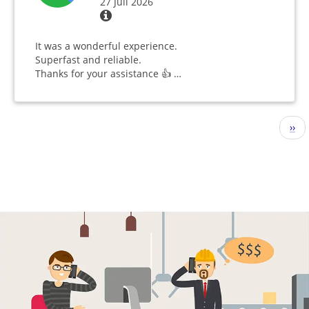
27 Juli 2026
It was a wonderful experience.
Superfast and reliable.
Thanks for your assistance 👍 …
Seitennummerierung
Näc
››
Seit