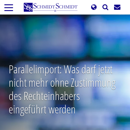
Direkt
zum
Inhalt
Parallelimport: Was darf jetzt
nicht mehr ohne Zustimmung
des Rechteinhabers
eingeführt werden