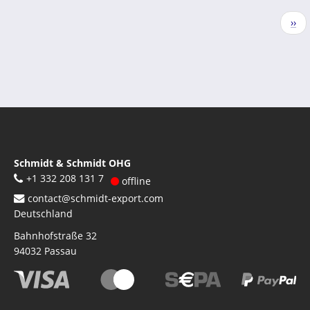
Seitennummerierung
Näc
››
Seit
Schmidt & Schmidt OHG
+1 332 208 131 7
offline
contact@schmidt-export.com
Deutschland
Bahnhofstraße 32
94032
Passau