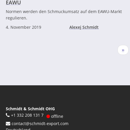
EAWU
Normen werden den Schmuckumsatz auf dem EAWU-Markt
regulieren.
4. November 2019
Alexej Schmidt
Seitennummerierung
Näc
››
Seit
Schmidt & Schmidt OHG
+1 332 208 131 7
offline
contact@schmidt-export.com
Deutschland