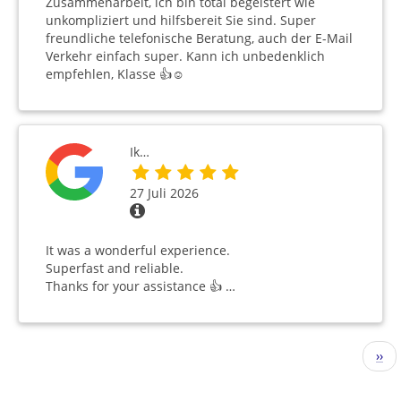
Zusammenarbeit, ich bin total begeistert wie
unkompliziert und hilfsbereit Sie sind. Super
freundliche telefonische Beratung, auch der E-Mail
Verkehr einfach super. Kann ich unbedenklich
empfehlen, Klasse 👍☺️
Ik…
27 Juli 2026
It was a wonderful experience.
Superfast and reliable.
Thanks for your assistance 👍 …
Seitennummerierung
Näc
››
Seit