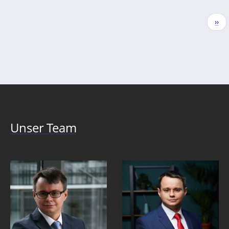
Seitennummerierung
Näc
››
Seit
Unser Team