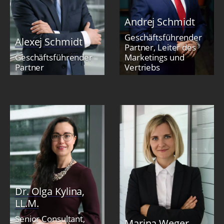
Andrej Schmidt
Geschäftsführender
Alexej Schmidt
Partner, Leiter des
Geschäftsführender
Marketings und
Partner
Vertriebs
Dr. Olga Kylina,
LL.M.
Senior Consultant,
Marina Weger