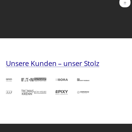
Seitennummerierung
Näc
››
Seit
Unsere Kunden – unser Stolz