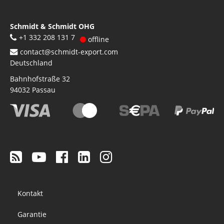
Schmidt & Schmidt OHG
+1 332 208 131 7
offline
contact@schmidt-export.com
Deutschland
Bahnhofstraße 32
94032
Passau
Footer
Kontakt
menu
Garantie