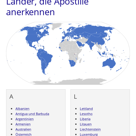
Länder, die Apostille
anerkennen
A
L
Albanien
Lettland
Antigua und Barbuda
Lesotho
Argentinien
Liberia
Armenien
Litauen
Australien
Liechtenstein
Österreich
Luxemburg