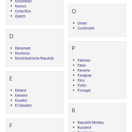
Kolumbien
Kosovo
O
Costa Rica
Zypern
Oman
Cookinseln
D
P
Dänemark
Dominica
Dominikanische Republik
Pakistan
Palau
Panama
Paraguay
E
Peru
Polen
Estland
Portugal
Eswatini
Ecuador
El Salvador
R
Republik Moldau
F
Russland