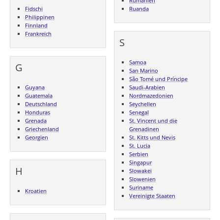
Rumänien
Fidschi
Ruanda
Philippinen
Finnland
Frankreich
S
Samoa
G
San Marino
São Tomé und Príncipe
Guyana
Saudi-Arabien
Guatemala
Nordmazedonien
Deutschland
Seychellen
Honduras
Senegal
Grenada
St. Vincent und die
Griechenland
Grenadinen
Georgien
St. Kitts und Nevis
St. Lucia
Serbien
Singapur
H
Slowakei
Slowenien
Suriname
Kroatien
Vereinigte Staaten