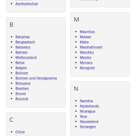
Aserbaidschan
M
B
Mauritius
Bahamas
Malawi
Bangladesch
Malta
Barbados
Marshallinseln
Bahrain
Marokko
Weißrussland
Mexiko
Belize
Monaco
Belgien
Mongolei
Bolivien
Bosnien und Herzegowina
Botsuana
N
Brasilien
Brunei
Burundi
Namibia
Niederlande
Nicaragua
Niue
C
Neuseeland
Norwegen
China