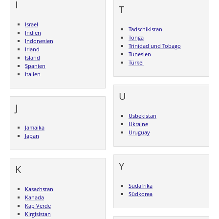
I
T
Israel
Tadschikistan
Indien
Tonga
Indonesien
Trinidad und Tobago
Irland
Tunesien
Island
Türkei
Spanien
Italien
U
J
Usbekistan
Ukraine
Jamaika
Uruguay
Japan
Y
K
Südafrika
Kasachstan
Südkorea
Kanada
Kap Verde
Kirgisistan