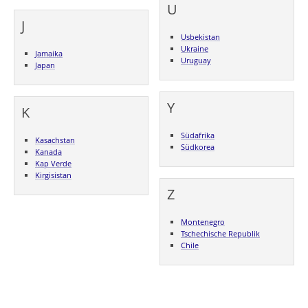
U
J
Usbekistan
Ukraine
Jamaika
Uruguay
Japan
Y
K
Südafrika
Kasachstan
Südkorea
Kanada
Kap Verde
Kirgisistan
Z
Montenegro
Tschechische Republik
Chile