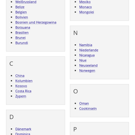
Weißrussland
Mexiko
Belize
Monaco
Belgien
Mongolei
Bolivien
Bosnien und Herzegowina
Botsuana
N
Brasilien
Brunei
Burundi
Namibia
Niederlande
Nicaragua
Niue
C
Neuseeland
Norwegen
China
Kolumbien
Kosovo
O
Costa Rica
Zypern
Oman
Cookinseln
D
P
Dänemark
Dominica