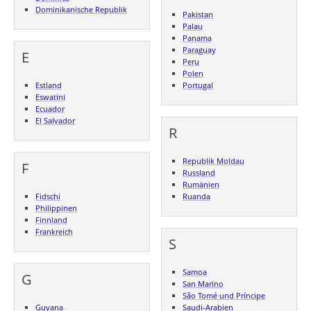
Dominikanische Republik
Pakistan
Palau
Panama
Paraguay
E
Peru
Polen
Estland
Portugal
Eswatini
Ecuador
El Salvador
R
Republik Moldau
F
Russland
Rumänien
Fidschi
Ruanda
Philippinen
Finnland
Frankreich
S
Samoa
G
San Marino
São Tomé und Príncipe
Guyana
Saudi-Arabien