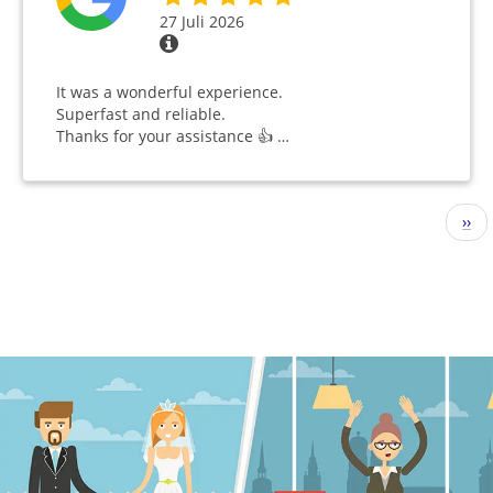
27 Juli 2026
It was a wonderful experience.
Superfast and reliable.
Thanks for your assistance 👍 …
Seitennummerierung
Näc
››
Seit