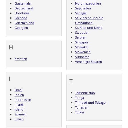
Guatemala
Nordmazedonien
Deutschland
Seychellen
Honduras
Senegal
Grenada
St. Vincent und die
Griechenland
Grenadinen
Georgien
St. Kitts und Nevis
St. Lucia
Serbien
Singapur
H
Slowakei
Slowenien
Suriname
Kroatien
Vereinigte Staaten
I
T
Israel
Tadschikistan
Indien
Tonga
Indonesien
Trinidad und Tobago
Irland
Tunesien
Island
Türkei
Spanien
Italien