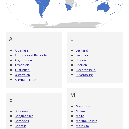
A
L
Albanien
Lettland
Antigua und Barbuda
Lesotho
Argentinien
Liberia
Armenien
Litauen
Australien
Liechtenstein
Österreich
Luxemburg
Aserbaidschan
M
B
Mauritius
Bahamas
Malawi
Bangladesch
Malta
Barbados
Marshallinseln
Bahrain
Marokko