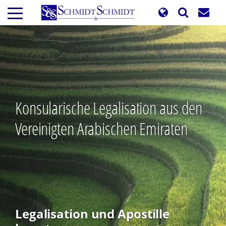
Direkt
zum
Inhalt
Konsularische Legalisation aus den
Vereinigten Arabischen Emiraten
Legalisation und Apostille