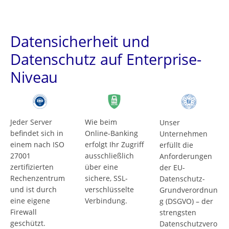
Datensicherheit und
Datenschutz auf Enterprise-
Niveau
Jeder Server
Wie beim
Unser
befindet sich in
Online-Banking
Unternehmen
einem nach ISO
erfolgt Ihr Zugriff
erfüllt die
27001
ausschließlich
Anforderungen
zertifizierten
über eine
der EU-
Rechenzentrum
sichere, SSL-
Datenschutz-
und ist durch
verschlüsselte
Grundverordnun
eine eigene
Verbindung.
g (DSGVO) – der
Firewall
strengsten
geschützt.
Datenschutzvero