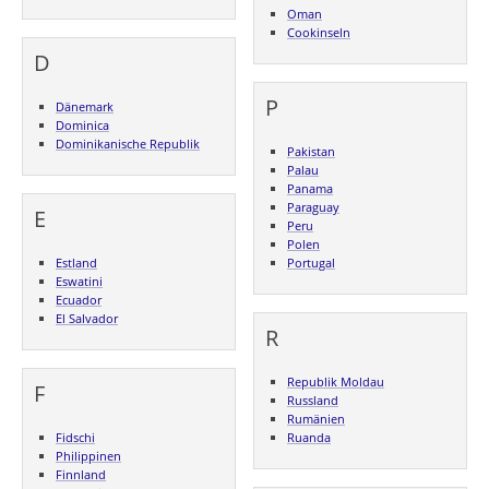
Oman
Cookinseln
D
P
Dänemark
Dominica
Dominikanische Republik
Pakistan
Palau
Panama
Paraguay
E
Peru
Polen
Estland
Portugal
Eswatini
Ecuador
El Salvador
R
Republik Moldau
F
Russland
Rumänien
Fidschi
Ruanda
Philippinen
Finnland