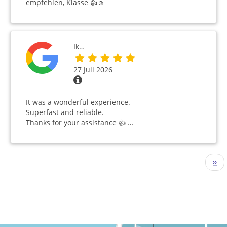
empfehlen, Klasse 👍☺️
Ik…
27 Juli 2026
It was a wonderful experience.
Superfast and reliable.
Thanks for your assistance 👍 …
Seitennummerierung
Näc
››
Seit