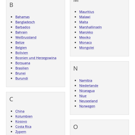
B
Mauritius
Bahamas
Malawi
Bangladesch
Malta
Barbados
Marshallinseln
Bahrain
Marokko
Weißrussland
Mexiko
Belize
Monaco
Belgien
Mongolei
Bolivien
Bosnien und Herzegowina
Botsuana
N
Brasilien
Brunei
Burundi
Namibia
Niederlande
Nicaragua
Niue
C
Neuseeland
Norwegen
China
Kolumbien
Kosovo
O
Costa Rica
Zypern