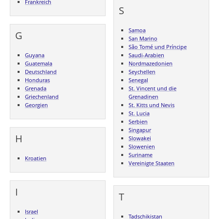
Frankreich
S
Samoa
G
San Marino
São Tomé und Príncipe
Guyana
Saudi-Arabien
Guatemala
Nordmazedonien
Deutschland
Seychellen
Honduras
Senegal
Grenada
St. Vincent und die
Griechenland
Grenadinen
Georgien
St. Kitts und Nevis
St. Lucia
Serbien
Singapur
H
Slowakei
Slowenien
Suriname
Kroatien
Vereinigte Staaten
I
T
Israel
Tadschikistan