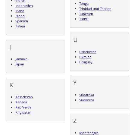
Indien
Tonga
Indonesien
Trinidad und Tobago
Irland
Tunesien
Island
Türkei
Spanien
Italien
U
J
Usbekistan
Ukraine
Jamaika
Uruguay
Japan
Y
K
Südafrika
Kasachstan
Südkorea
Kanada
Kap Verde
Kirgisistan
Z
Montenegro