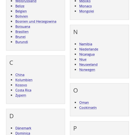
Weißrussland
Mexiko
Belize
Monaco
Belgien
Mongolei
Bolivien
Bosnien und Herzegowina
Botsuana
N
Brasilien
Brunei
Burundi
Namibia
Niederlande
Nicaragua
Niue
C
Neuseeland
Norwegen
China
Kolumbien
Kosovo
O
Costa Rica
Zypern
Oman
Cookinseln
D
P
Dänemark
Dominica