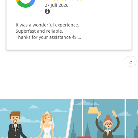
27 Juli 2026
It was a wonderful experience.
Superfast and reliable.
Thanks for your assistance 👍 …
Seitennummerierung
Näc
››
Seit