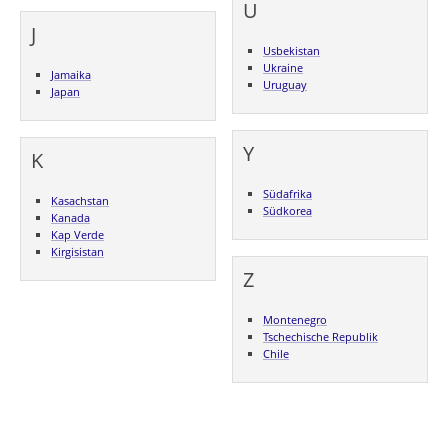
U
J
Usbekistan
Ukraine
Jamaika
Uruguay
Japan
Y
K
Südafrika
Kasachstan
Südkorea
Kanada
Kap Verde
Kirgisistan
Z
Montenegro
Tschechische Republik
Chile