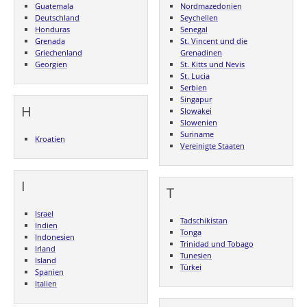
Guatemala
Nordmazedonien
Deutschland
Seychellen
Honduras
Senegal
Grenada
St. Vincent und die
Griechenland
Grenadinen
Georgien
St. Kitts und Nevis
St. Lucia
Serbien
Singapur
H
Slowakei
Slowenien
Suriname
Kroatien
Vereinigte Staaten
I
T
Israel
Tadschikistan
Indien
Tonga
Indonesien
Trinidad und Tobago
Irland
Tunesien
Island
Türkei
Spanien
Italien