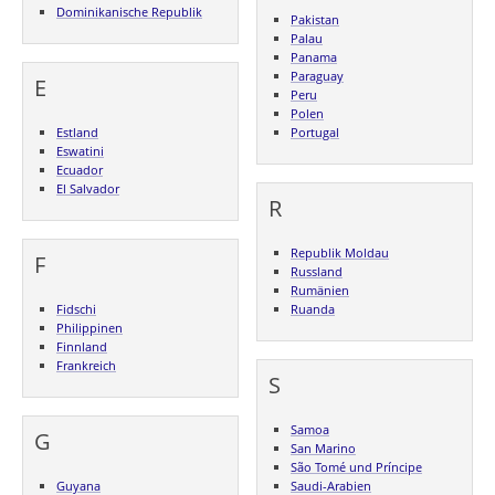
Dominikanische Republik
Pakistan
Palau
Panama
Paraguay
E
Peru
Polen
Estland
Portugal
Eswatini
Ecuador
El Salvador
R
Republik Moldau
F
Russland
Rumänien
Fidschi
Ruanda
Philippinen
Finnland
Frankreich
S
Samoa
G
San Marino
São Tomé und Príncipe
Guyana
Saudi-Arabien