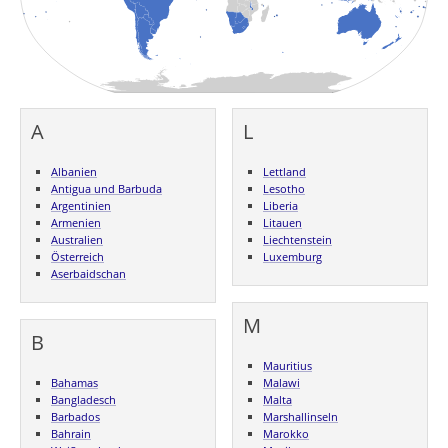
A
L
Albanien
Lettland
Antigua und Barbuda
Lesotho
Argentinien
Liberia
Armenien
Litauen
Australien
Liechtenstein
Österreich
Luxemburg
Aserbaidschan
M
B
Mauritius
Bahamas
Malawi
Bangladesch
Malta
Barbados
Marshallinseln
Bahrain
Marokko