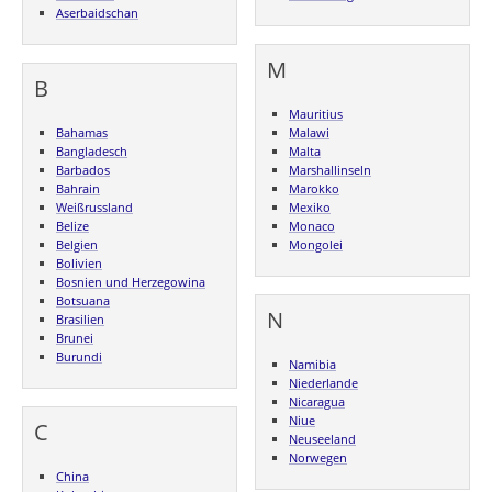
Aserbaidschan
M
B
Mauritius
Bahamas
Malawi
Bangladesch
Malta
Barbados
Marshallinseln
Bahrain
Marokko
Weißrussland
Mexiko
Belize
Monaco
Belgien
Mongolei
Bolivien
Bosnien und Herzegowina
Botsuana
N
Brasilien
Brunei
Burundi
Namibia
Niederlande
Nicaragua
Niue
C
Neuseeland
Norwegen
China