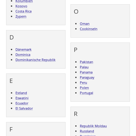
Kolumbien
Kosovo
O
Costa Rica
Zypern
Oman
Cookinseln
D
P
Dänemark
Dominica
Dominikanische Republik
Pakistan
Palau
Panama
Paraguay
E
Peru
Polen
Estland
Portugal
Eswatini
Ecuador
El Salvador
R
Republik Moldau
F
Russland