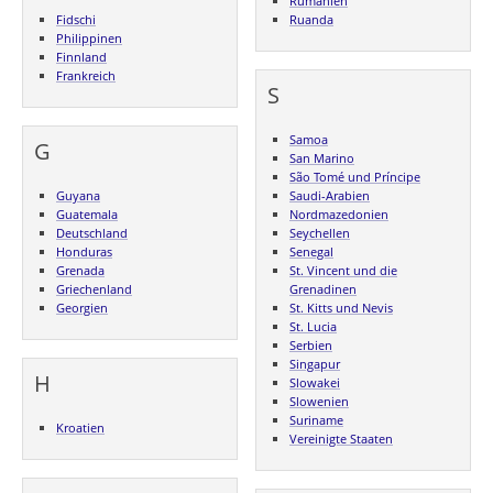
Rumänien
Fidschi
Ruanda
Philippinen
Finnland
Frankreich
S
Samoa
G
San Marino
São Tomé und Príncipe
Guyana
Saudi-Arabien
Guatemala
Nordmazedonien
Deutschland
Seychellen
Honduras
Senegal
Grenada
St. Vincent und die
Griechenland
Grenadinen
Georgien
St. Kitts und Nevis
St. Lucia
Serbien
Singapur
H
Slowakei
Slowenien
Suriname
Kroatien
Vereinigte Staaten