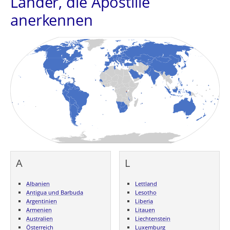
Länder, die Apostille
anerkennen
A
L
Albanien
Lettland
Antigua und Barbuda
Lesotho
Argentinien
Liberia
Armenien
Litauen
Australien
Liechtenstein
Österreich
Luxemburg