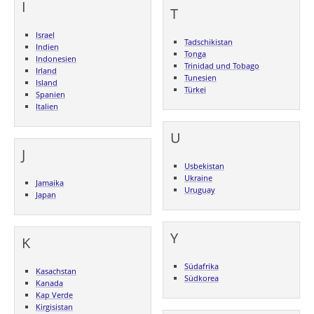
I
T
Israel
Tadschikistan
Indien
Tonga
Indonesien
Trinidad und Tobago
Irland
Tunesien
Island
Türkei
Spanien
Italien
U
J
Usbekistan
Ukraine
Jamaika
Uruguay
Japan
Y
K
Südafrika
Kasachstan
Südkorea
Kanada
Kap Verde
Kirgisistan