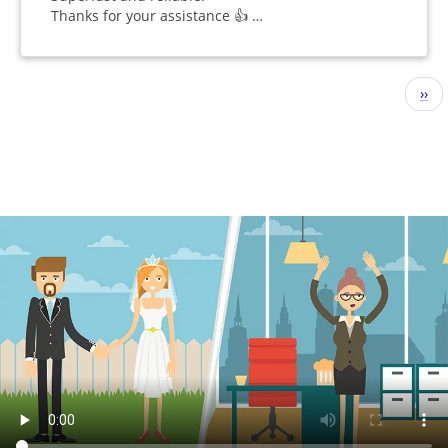
Thanks for your assistance 👍 …
Seitennummerierung
Näc
››
Seit