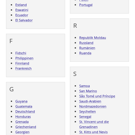
Estland
Portugal
Eswatini
Ecuador
El Salvador
R
Republik Moldau
F
Russland
Rumänien
Fidschi
Ruanda
Philippinen
Finnland
Frankreich
S
Samoa
G
San Marino
São Tomé und Príncipe
Guyana
Saudi-Arabien
Guatemala
Nordmazedonien
Deutschland
Seychellen
Honduras
Senegal
Grenada
St. Vincent und die
Griechenland
Grenadinen
Georgien
St. Kitts und Nevis