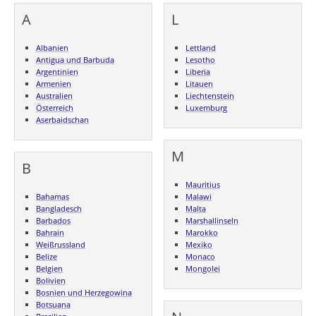
A
L
Albanien
Lettland
Antigua und Barbuda
Lesotho
Argentinien
Liberia
Armenien
Litauen
Australien
Liechtenstein
Österreich
Luxemburg
Aserbaidschan
M
B
Mauritius
Bahamas
Malawi
Bangladesch
Malta
Barbados
Marshallinseln
Bahrain
Marokko
Weißrussland
Mexiko
Belize
Monaco
Belgien
Mongolei
Bolivien
Bosnien und Herzegowina
Botsuana