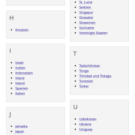
St. Lucia
Serbien
Singapur
H
Slowakei
Slowenien
Suriname
Kroatien
Vereinigte Staaten
I
T
Israel
Tadschikistan
Indien
Tonga
Indonesien
Trinidad und Tobago
Irland
Tunesien
Island
Türkei
Spanien
Italien
U
J
Usbekistan
Ukraine
Jamaika
Uruguay
Japan