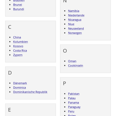
N
Brasilien
Brunei
Burundi
Namibia
Niederlande
Nicaragua
Niue
C
Neuseeland
Norwegen
China
Kolumbien
Kosovo
O
Costa Rica
Zypern
Oman
Cookinseln
D
P
Dänemark
Dominica
Dominikanische Republik
Pakistan
Palau
Panama
Paraguay
E
Peru
Polen