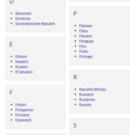
D
P
Dänemark
Dominica
Dominikanische Republik
Pakistan
Palau
Panama
Paraguay
E
Peru
Polen
Estland
Portugal
Eswatini
Ecuador
El Salvador
R
Republik Moldau
F
Russland
Rumänien
Fidschi
Ruanda
Philippinen
Finnland
Frankreich
S