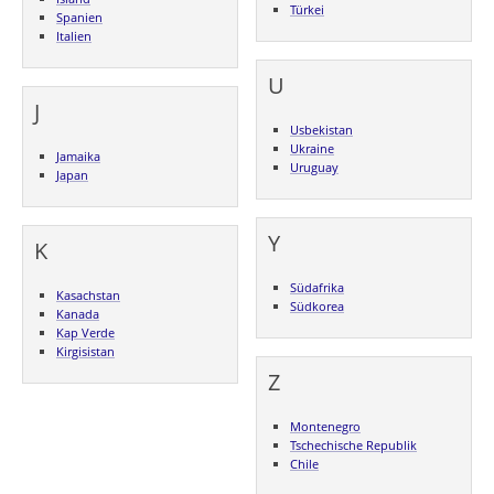
Türkei
Spanien
Italien
U
J
Usbekistan
Ukraine
Jamaika
Uruguay
Japan
Y
K
Südafrika
Kasachstan
Südkorea
Kanada
Kap Verde
Kirgisistan
Z
Montenegro
Tschechische Republik
Chile