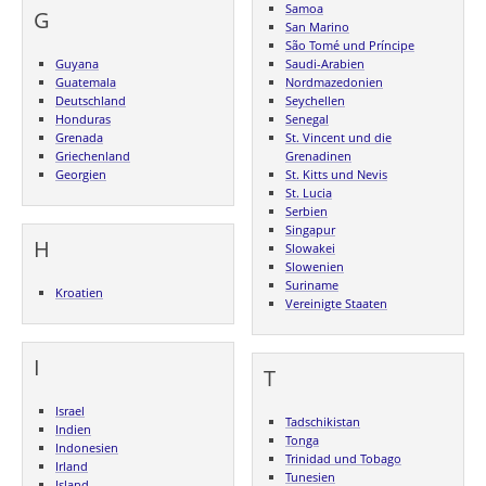
Samoa
G
San Marino
São Tomé und Príncipe
Guyana
Saudi-Arabien
Guatemala
Nordmazedonien
Deutschland
Seychellen
Honduras
Senegal
Grenada
St. Vincent und die
Griechenland
Grenadinen
Georgien
St. Kitts und Nevis
St. Lucia
Serbien
Singapur
H
Slowakei
Slowenien
Suriname
Kroatien
Vereinigte Staaten
I
T
Israel
Tadschikistan
Indien
Tonga
Indonesien
Trinidad und Tobago
Irland
Tunesien
Island