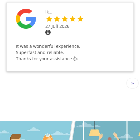
Ik…
27 Juli 2026
It was a wonderful experience.
Superfast and reliable.
Thanks for your assistance 👍 …
Seitennummerierung
Näc
››
Seit