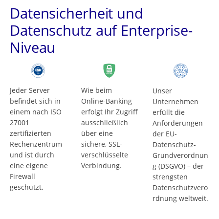
Datensicherheit und
Datenschutz auf Enterprise-
Niveau
Jeder Server
Wie beim
Unser
befindet sich in
Online-Banking
Unternehmen
einem nach ISO
erfolgt Ihr Zugriff
erfüllt die
27001
ausschließlich
Anforderungen
zertifizierten
über eine
der EU-
Rechenzentrum
sichere, SSL-
Datenschutz-
und ist durch
verschlüsselte
Grundverordnun
eine eigene
Verbindung.
g (DSGVO) – der
Firewall
strengsten
geschützt.
Datenschutzvero
rdnung weltweit.