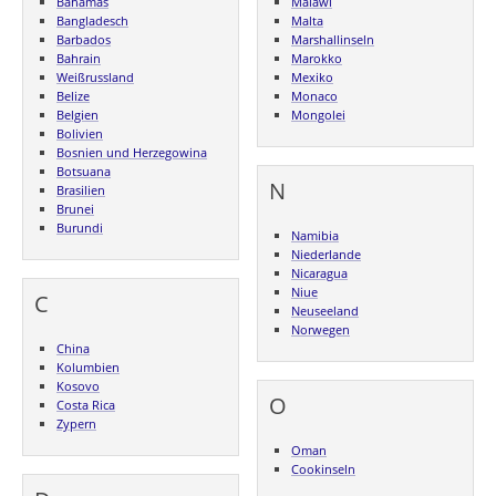
Bahamas
Malawi
Bangladesch
Malta
Barbados
Marshallinseln
Bahrain
Marokko
Weißrussland
Mexiko
Belize
Monaco
Belgien
Mongolei
Bolivien
Bosnien und Herzegowina
Botsuana
N
Brasilien
Brunei
Burundi
Namibia
Niederlande
Nicaragua
Niue
C
Neuseeland
Norwegen
China
Kolumbien
Kosovo
O
Costa Rica
Zypern
Oman
Cookinseln