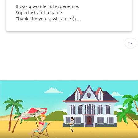
It was a wonderful experience.
Superfast and reliable.
Thanks for your assistance 👍 …
Seitennummerierung
Näc
››
Seit