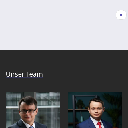
Seitennummerierung
Näc
››
Seit
Unser Team