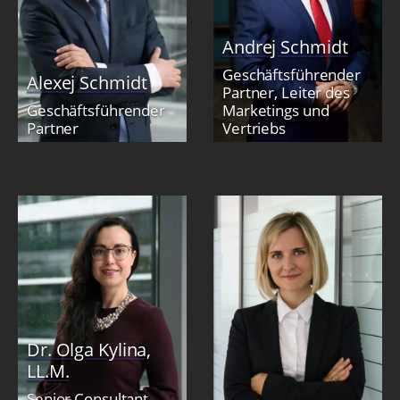
Andrej Schmidt
Geschäftsführender
Alexej Schmidt
Partner, Leiter des
Geschäftsführender
Marketings und
Partner
Vertriebs
Dr. Olga Kylina,
LL.M.
Senior Consultant,