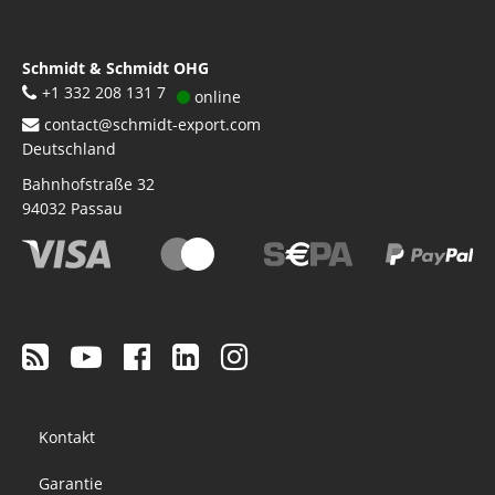
Schmidt & Schmidt OHG
+1 332 208 131 7
online
contact@schmidt-export.com
Deutschland
Bahnhofstraße 32
94032
Passau
Footer
Kontakt
menu
Garantie