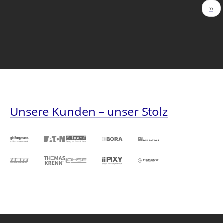
Seitennummerierung
Näc
››
Seit
Unsere Kunden – unser Stolz