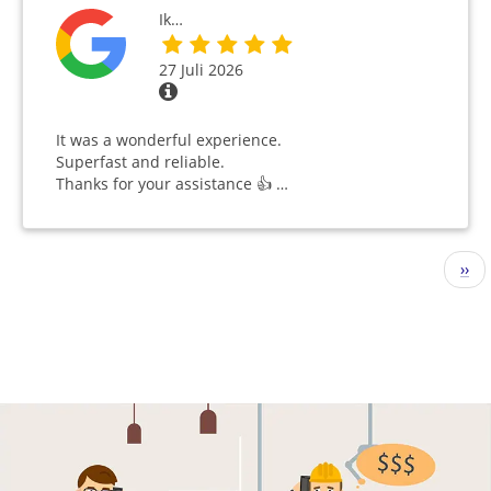
Ik…
27 Juli 2026
It was a wonderful experience.
Superfast and reliable.
Thanks for your assistance 👍 …
Seitennummerierung
Näc
››
Seit