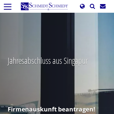
Direkt
zum
Inhalt
Jahresabschluss aus Singapur
Firmenauskunft beantragen!