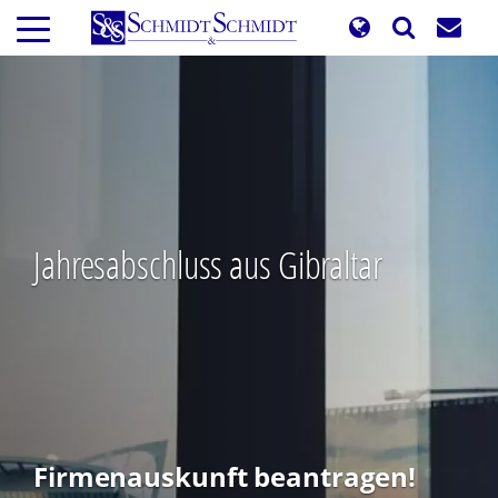
Direkt
zum
Inhalt
Jahresabschluss aus Gibraltar
Firmenauskunft beantragen!