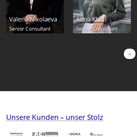
Valeria Nikolaeva
Anna Khan
Senior Consultant
Senior Consultant
Seitennummerierung
Näc
››
Seit
Unsere Kunden – unser Stolz