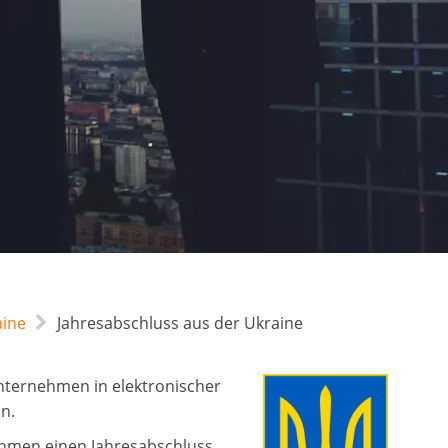
aine
Jahresabschluss aus der Ukraine
nternehmen in elektronischer
n.
hmen einen Jahresabschluss