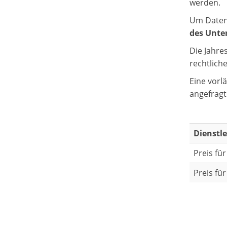
werden.
Um Daten 
des Unte
Die Jahre
rechtlich
Eine vorl
angefragt
Dienstl
Preis fü
Preis fü