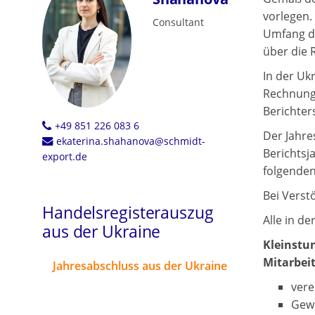
vorlegen.
Consultant
Umfang de
über die 
In der Uk
Rechnungs
Berichter
+49 851 226 083 6
Der Jahre
ekaterina.shahanova@schmidt-
Berichtsj
export.de
folgenden
Bei Verst
Handelsregisterauszug
Alle in d
aus der Ukraine
Kleinstu
Mitarbeit
Jahresabschluss aus der Ukraine
vere
Gewi