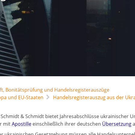
t, Bonitätsprüfung und Handelsregisterauszüge
opa und EU-Staaten
Handelsregisterauszug aus der Ukr
 Schmidt & Schmidt bietet Jahresabschlüsse ukrainischer U
r mit
Apostille
einschließlich ihrer deutschen
Übersetzung
a
r ukrainischen Gesetzgebung müssen alle Handelsunterne