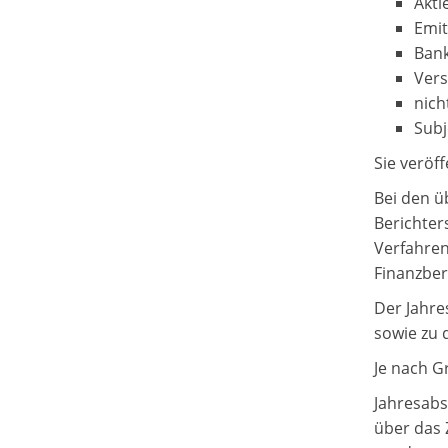
Akti
Emit
Ban
Vers
nich
Subj
Sie veröf
Bei den ü
Berichter
Verfahren
Finanzber
Der Jahre
sowie zu 
Je nach G
Jahresabs
über das 