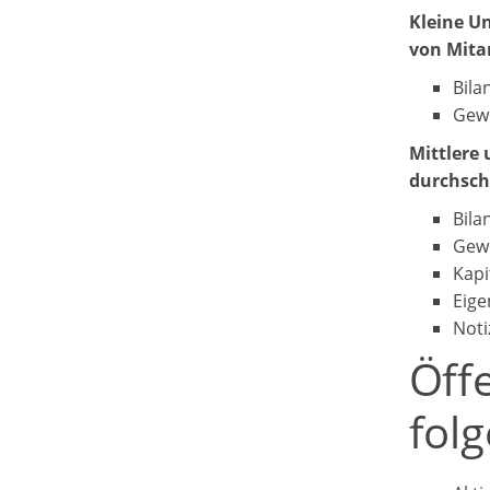
Kleine U
von Mitar
Bila
Gewi
Mittlere
durchschn
Bila
Gewi
Kapi
Eige
Noti
Öffe
fol