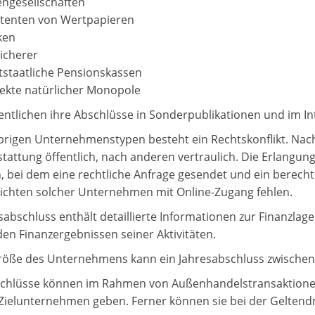
engesellschaften
tenten von Wertpapieren
ken
icherer
tstaatliche Pensionskassen
ekte natürlicher Monopole
fentlichen ihre Abschlüsse in Sonderpublikationen und im In
brigen Unternehmenstypen besteht ein Rechtskonflikt. Nach
stattung öffentlich, nach anderen vertraulich. Die Erlangun
, bei dem eine rechtliche Anfrage gesendet und ein berechti
ichten solcher Unternehmen mit Online-Zugang fehlen.
sabschluss enthält detaillierte Informationen zur Finanzla
den Finanzergebnissen seiner Aktivitäten.
röße des Unternehmens kann ein Jahresabschluss zwische
chlüsse können im Rahmen von Außenhandelstransaktionen 
Zielunternehmen geben. Ferner können sie bei der Gelten